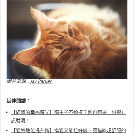
圖片來源：
Jay Parker
延伸閱讀：
【貓奴的幸福時光】貓主子不給摸？別再錯過「討摸」
訊號囉！
【貓奴地位提升術】摸貓又能拉好感？讓貓咪超舒服的