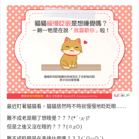
最近盯著貓貓看，貓貓居然時不時就慢慢地眨眨眼……
難不成老是睏了想睡覺？？？(*´･д･)?
但是之後又沒在睡的？？？(☉д⊙)
難不成眨眼是在表達什麼嗎？？？(´⊙ω⊙`)