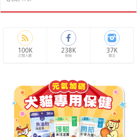
100K
238K
37K
訂閱人數
粉絲
關注