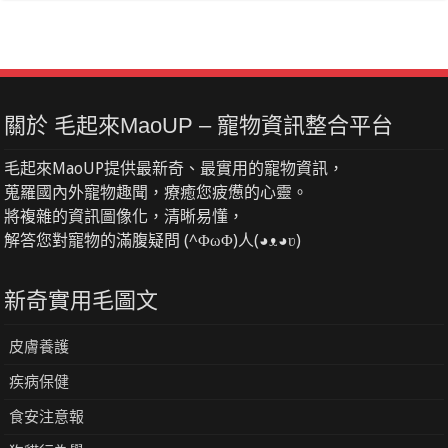
關於 毛起來MaoUP – 寵物資訊整合平台
毛起來MaoUP提供最新奇、最實用的寵物資訊，
蒐羅國內外寵物趣聞，療癒您疲憊的心靈。
將複雜的資訊圖像化，清晰易懂，
解答您對寵物的滿腹疑問 (^ΦωΦ)人(◕ᴥ◕ʋ)
新奇實用毛圖文
皮膚養護
疾病保健
食安注意報