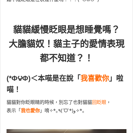
貓貓緩慢眨眼是想睡覺嗎？
大膽貓奴！貓主子的愛情表現
都不知道？！
(*Φ౪Φ)＜本喵是在說「
我喜歡你
」啦
喵！
貓貓對你眨眼睛的時候，別忘了也對貓貓
回眨眼
，
表示「
我也愛你
」唷✧*｡٩(ˊᗜˋ*)و✧*｡