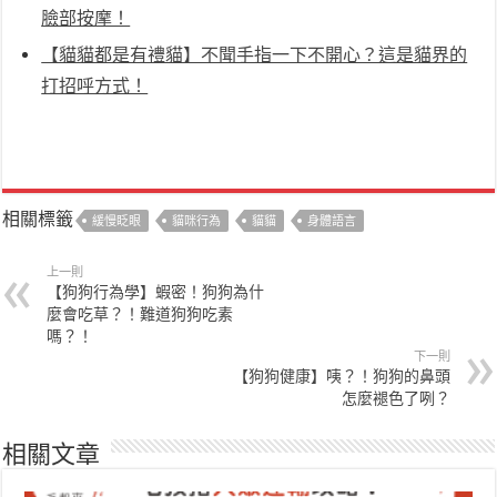
臉部按摩！
【貓貓都是有禮貓】不聞手指一下不開心？這是貓界的
打招呼方式！
相關標籤
緩慢眨眼
貓咪行為
貓貓
身體語言
上一則
【狗狗行為學】蝦密！狗狗為什
麼會吃草？！難道狗狗吃素
嗎？！
下一則
【狗狗健康】咦？！狗狗的鼻頭
怎麼褪色了咧？
相關文章