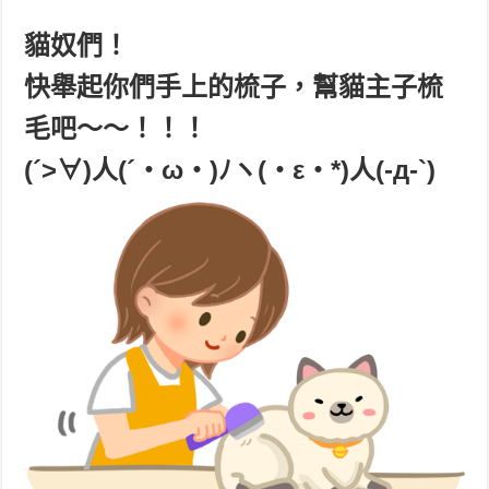
貓奴們！
快舉起你們手上的梳子，幫貓主子梳
毛吧～～！！！
(´>∀)人(´・ω・)ﾉヽ(・ε・*)人(-д-`)