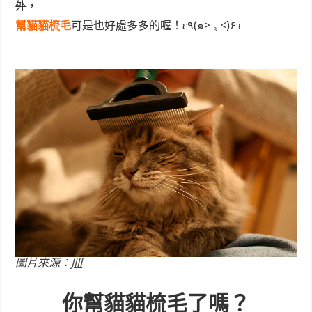
外
，
幫貓貓梳毛
可是也好處多多的喔！ε٩(๑> ₃ <)۶з
圖片來源：
Jill
你幫貓貓梳毛了嗎？