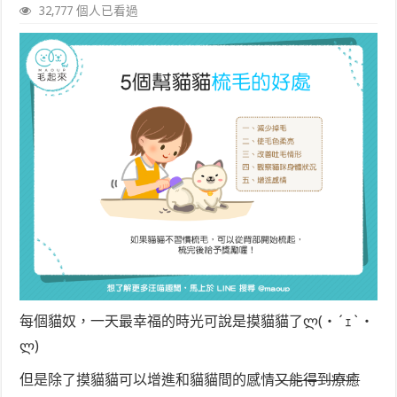
32,777 個人已看過
每個貓奴，一天最幸福的時光可說是摸貓貓了ლ(・´ｪ`・
ლ)
但是除了摸貓貓可以增進和貓貓間的感情
又能得到療癒