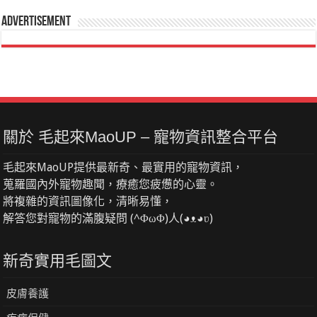
Advertisement
關於 毛起來MaoUP – 寵物資訊整合平台
毛起來MaoUP提供最新奇、最實用的寵物資訊，
蒐羅國內外寵物趣聞，療癒您疲憊的心靈。
將複雜的資訊圖像化，清晰易懂，
解答您對寵物的滿腹疑問 (^ΦωΦ)人(◕ᴥ◕ʋ)
新奇實用毛圖文
皮膚養護