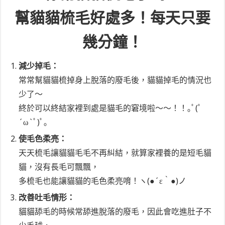
幫貓貓梳毛好處多！每天只要
幾分鐘！
減少掉毛：
常常幫貓貓梳掉身上脫落的廢毛後，貓貓掉毛的情況也
少了～
終於可以終結家裡到處是貓毛的窘境啦～～！！｡ﾟ(ﾟ
´ω`ﾟ)ﾟ｡
使毛色柔亮：
天天梳毛讓貓貓毛毛不再糾結，就算家裡養的是短毛貓
貓，沒有長毛可飄飄，
多梳毛也能讓貓貓的毛色柔亮唷！ヽ(●´ε｀●)ノ
改善吐毛情形：
貓貓舔毛的時候常舔進脫落的廢毛，因此會吃進肚子不