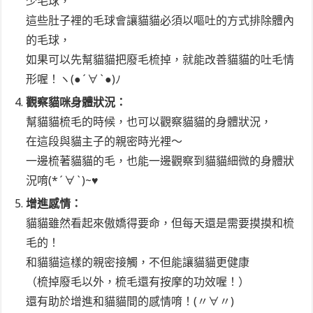
少毛球，
這些肚子裡的毛球會讓貓貓必須以嘔吐的方式排除體內
的毛球，
如果可以先幫貓貓把廢毛梳掉，就能改善貓貓的吐毛情
形喔！ヽ(●´∀`●)ﾉ
觀察貓咪身體狀況：
幫貓貓梳毛的時候，也可以觀察貓貓的身體狀況，
在這段與貓主子的親密時光裡～
一邊梳著貓貓的毛，也能一邊觀察到貓貓細微的身體狀
況唷(*´∀`)~♥
增進感情：
貓貓雖然看起來傲嬌得要命，但每天還是需要摸摸和梳
毛的！
和貓貓這樣的親密接觸，不但能讓貓貓更健康
（梳掉廢毛以外，梳毛還有按摩的功效喔！）
還有助於增進和貓貓間的感情唷！(〃∀〃)