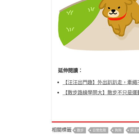
延伸閱讀：
【汪汪出門趣】外出趴趴走，牽繩
【散步路線學問大】散步不只是運
相關標籤
散步
日常危險
狗狗
飼主