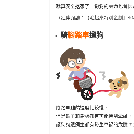
就算安全返家了，狗狗的壽命也會因為過
（延伸閱讀：
【毛起來特別企劃】3
騎
腳踏車
遛狗
腳踏車雖然速度比較慢，
但是輪子和踏板都有可能捲到牽繩，
讓狗狗跟飼主都有發生車禍的危險ヾ(;ﾟ;Д