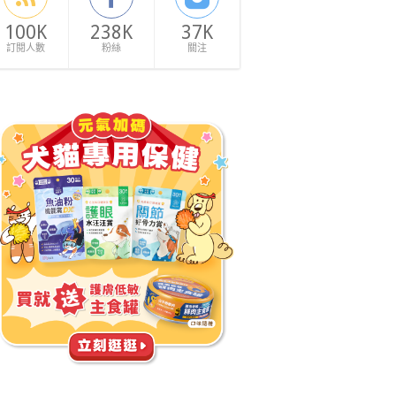
100K
238K
37K
訂閱人數
粉絲
關注