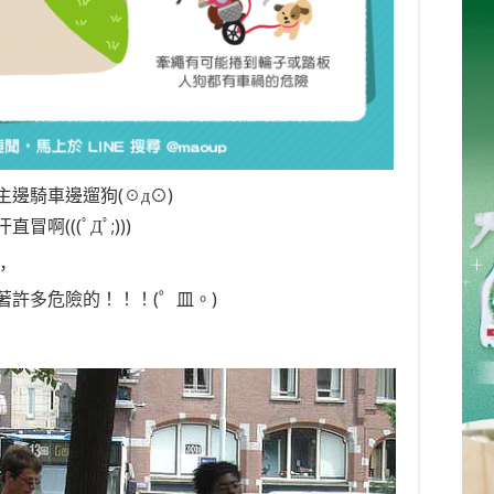
邊騎車邊遛狗(☉д⊙)
(((ﾟДﾟ;)))
，
許多危險的！！！(゜皿。)