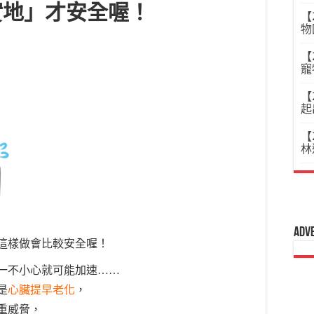
實地」才安全喔！
【
物
【
寵
【
起
【
林
Adv
這樣做會比較安全喔！
一不小心就可能加速……
是
心臟提早老化
，
重威脅，