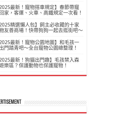
2025最新！寵物搭車規定】春節帶寵
回家，客運、火車、高鐵規定一次看！
2025精選懶人包】飼主必收藏的十家
物友善商場！快帶狗狗一起去逛街吧～
2025最新！寵物公園地圖】和毛孩一
出門踏青吧～全台寵物公園總整理！
2025最新！狗貓出門趣】毛孩禁入森
遊樂區？保護動物也保護寵物！
ertisement