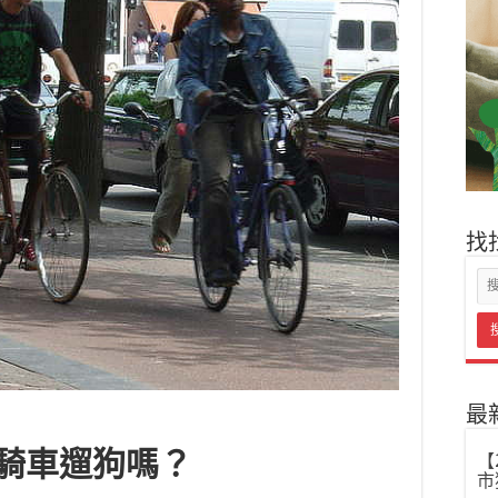
找
最
騎車遛狗嗎？
【
市