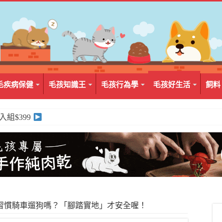
毛疾病保健
毛孩知識王
毛孩行為學
毛孩好生活
飼料
2入組$399
習慣騎車遛狗嗎？「腳踏實地」才安全喔！