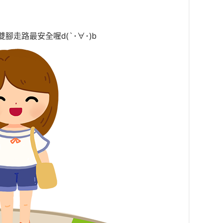
走路最安全喔d(`･∀･)b