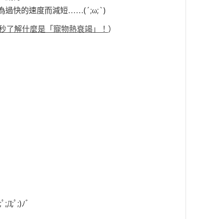
快的速度而減短……(´;ω;`)
0秒了解什麼是「寵物熱衰竭」！
）
;ﾟ;)ﾉﾞ