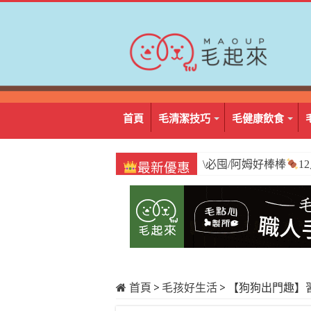
首頁
毛清潔技巧
毛健康飲食
\必囤/阿姆好棒棒
1
最新優惠
首頁
>
毛孩好生活
>
【狗狗出門趣】