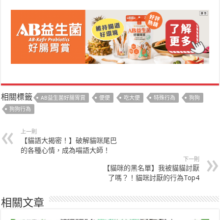
相關標籤
AB益生菌好腸胃賞
便便
吃大便
特殊行為
狗狗
狗狗行為
上一則
【貓語大揭密！】破解貓咪尾巴
的各種心情，成為喵語大師！
下一則
【貓咪的黑名單】我被貓貓討厭
了嗎？！貓咪討厭的行為Top4
相關文章