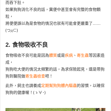
而吞下肚。
如果狗狗消化不良的話，糞便中甚至會有完整的食物顆
粒，
將便便誤以為是食物的情況也就有可能會更嚴重了……
(つд⊂)
2. 食物吸收不良
食物吸收不良可能是因為
體質
或是
疾病
、
寄生蟲
等因素造
成，
狗狗吃大便的情況太頻繁的話，為求保險起見，還是帶狗
狗到醫院做
寄生蟲檢查
吧！
此外，飼主也請養成
定期幫狗狗體內驅蟲
的習慣，以確保
狗狗的健康喔！(ゝ∀･)