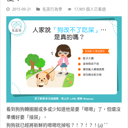
2015-09-21
毛孩行為學
17,905 個人已看過
看到狗狗轉圈圈或多或少知道他是要「嗯嗯」了，但還沒
準備好要「接屎」，
狗狗就已經將新鮮的嗯嗯吃掉啦？！？！？！(д) ﾟﾟ