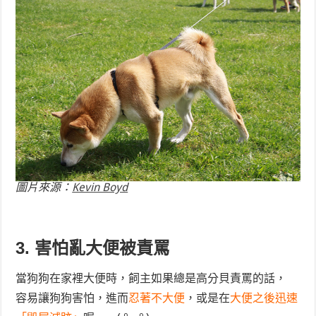
圖片來源：
Kevin Boyd
3. 害怕亂大便被責罵
當狗狗在家裡大便時，飼主如果總是高分貝責罵的話，
容易讓狗狗害怕，進而
忍著不大便
，或是在
大便之後迅速