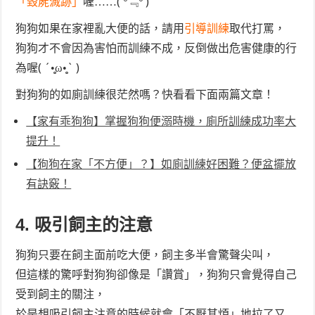
「毀屍滅跡」
喔……( º﹃º )
狗狗如果在家裡亂大便的話，請用
引導訓練
取代打罵，
狗狗才不會因為害怕而訓練不成，反倒做出危害健康的行
為喔( ´•̥̥̥ω•̥̥̥` )
對狗狗的如廁訓練很茫然嗎？快看看下面兩篇文章！
【家有乖狗狗】掌握狗狗便溺時機，廁所訓練成功率大
提升！
【狗狗在家「不方便」？】如廁訓練好困難？便盆擺放
有訣竅！
4. 吸引飼主的注意
狗狗只要在飼主面前吃大便，飼主多半會驚聲尖叫，
但這樣的驚呼對狗狗卻像是「讚賞」，狗狗只會覺得自己
受到飼主的關注，
於是想吸引飼主注意的時候就會「不厭其煩」地拉了又