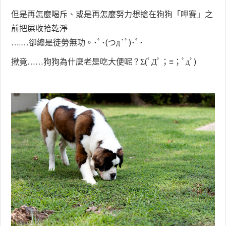
但是再怎麼喝斥、或是再怎麼努力想搶在狗狗「呷賽」之
前把屎收拾乾淨
….…卻總是徒勞無功。･ﾟ･(つд`ﾟ)･ﾟ･
揪竟……狗狗為什麼老是吃大便呢？Σ(ﾟДﾟ；≡；ﾟдﾟ)