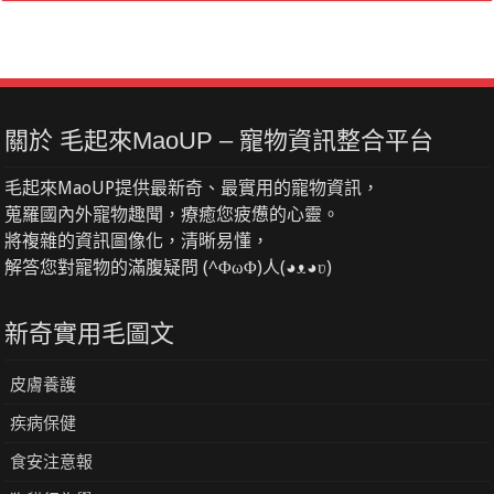
關於 毛起來MaoUP – 寵物資訊整合平台
毛起來MaoUP提供最新奇、最實用的寵物資訊，
蒐羅國內外寵物趣聞，療癒您疲憊的心靈。
將複雜的資訊圖像化，清晰易懂，
解答您對寵物的滿腹疑問 (^ΦωΦ)人(◕ᴥ◕ʋ)
新奇實用毛圖文
皮膚養護
疾病保健
食安注意報