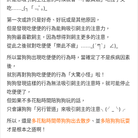
吃……_(┐「﹃ﾟ｡)_
第一次或許只是好奇、好玩或是其他原因，
但是發現吃便便的行為能夠吸引飼主的注意力，
狗狗最喜歡飼主，因為想得到飼主更多的注意，
從此之後就對吃便便「樂此不疲」……_(´ཀ`」 ∠)_
所以當狗狗出現吃便便的行為時，當確定了不是疾病因素
後，
就別再對狗狗吃便便的行為「大驚小怪」啦！
狗狗發現這樣的行為無法吸引飼主的注意時，就可能停止
吃便便了，
但如果不多花點時間陪狗狗玩的話，
只會讓狗狗「另行管道」來吸引飼主的注意╮(╯_╰)╭
所以，還是
多花點時間帶狗狗出去散步
、並
多陪狗狗玩耍
才是根本之道啊！