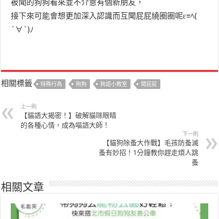
被聞的狗狗看來並不介意有個新朋友，
接下來可能會想更加深入認識而互聞屁屁繞圈圈呢ε≡ﾍ(
´∀`)ﾉ
相關標籤
特殊行為
狗狗
狗語小教室
聞屁屁
上一則
【貓語大揭密！】破解貓咪眼睛
的各種心情，成為喵語大師！
下一則
【貓狗除蚤大作戰】毛孩防蚤滅
蚤有妙招！1分鐘教你趕走煩人跳
蚤
相關文章