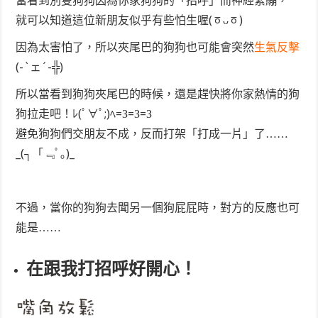
當看到別隻狗狗因為你家狗狗的「招呼」而神經緊繃，
就可以知道這位新朋友似乎有些怕生喔(ㆆᴗㆆ)
因為太害怕了，所以夾尾巴的狗狗也可能會突然
生氣反擊
(-`ェ´-╬)
所以當看到狗狗夾尾巴的時候，還是趕快將你家熱情的狗
狗拉走吧！ﾚ(ﾟ∀ﾟ;)ﾍ=З=З=З
避免狗狗們交朋友不成，反而打架「打成一片」了……
_(┐「﹃ﾟ｡)_
不過，當你的狗狗去聞另一個狗屁屁時，對方的反應也可
能是……
在跟我打招呼好開心！