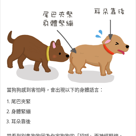
當狗狗感到害怕時，會出現以下的身體語言：
尾巴夾緊
身體緊繃
耳朵靠後