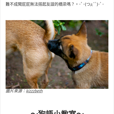
難不成聞屁屁無法搭起友誼的橋梁嗎？。･ﾟ･(つд`ﾟ)･ﾟ･
圖片來源：
kizzzbeth