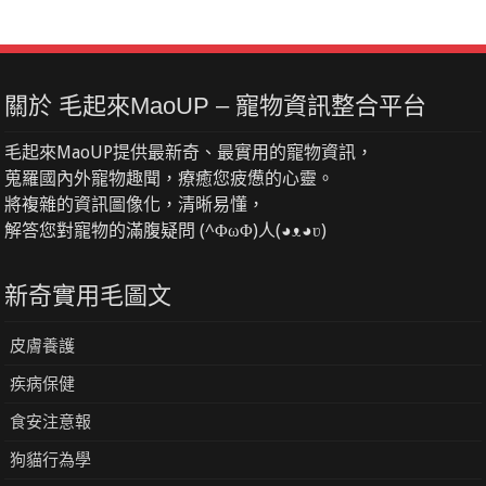
關於 毛起來MaoUP – 寵物資訊整合平台
毛起來MaoUP提供最新奇、最實用的寵物資訊，
蒐羅國內外寵物趣聞，療癒您疲憊的心靈。
將複雜的資訊圖像化，清晰易懂，
解答您對寵物的滿腹疑問 (^ΦωΦ)人(◕ᴥ◕ʋ)
新奇實用毛圖文
皮膚養護
疾病保健
食安注意報
狗貓行為學