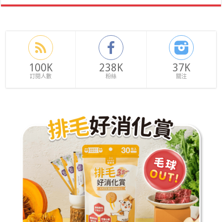
100K
238K
37K
訂閱人數
粉絲
關注