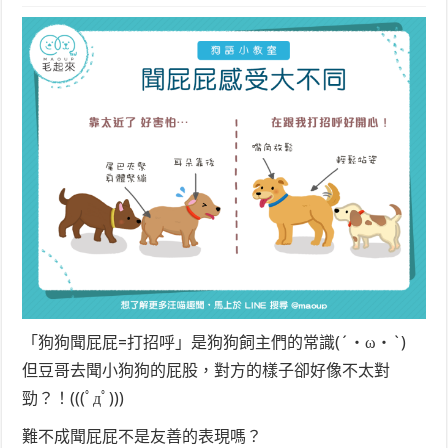
「狗狗聞屁屁=打招呼」是狗狗飼主們的常識(´・ω・`)
但豆哥去聞小狗狗的屁股，對方的樣子卻好像不太對
勁？！(((ﾟдﾟ)))
難不成聞屁屁不是友善的表現嗎？