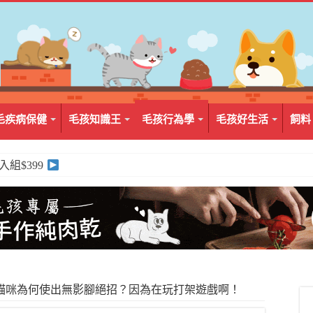
毛疾病保健
毛孩知識王
毛孩行為學
毛孩好生活
飼料
2入組$399
貓咪為何使出無影腳絕招？因為在玩打架遊戲啊！