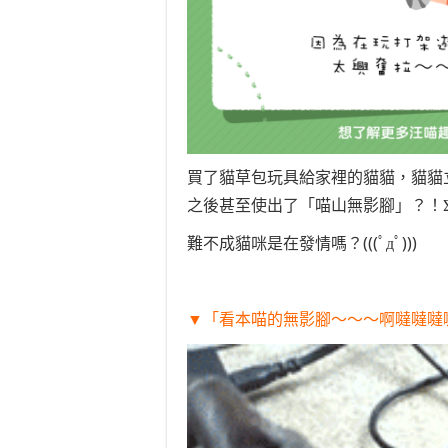
買了貓草包玩具給家裡的貓貓，貓貓
之後甚至使出了「喵山無影腳」？！Σ(°
難不成貓咪是在發情嗎？(((ﾟдﾟ)))
▼「看本喵的無影腳～～～啊噠噠噠