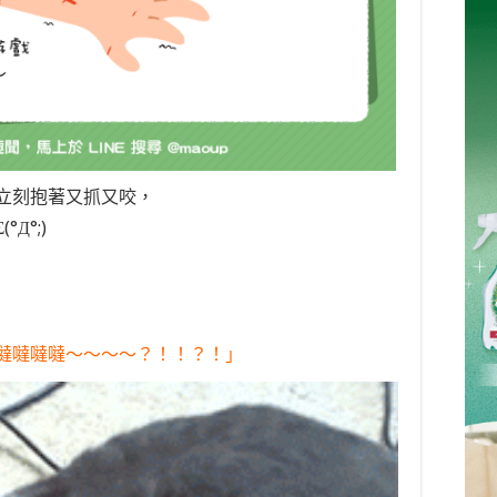
立刻抱著又抓又咬，
Д°;)
噠噠噠噠～～～～？！！？！」