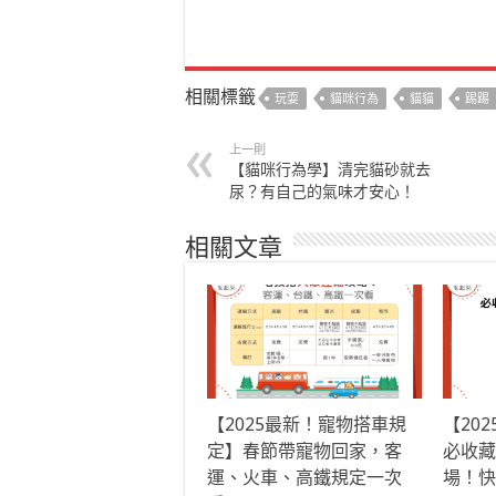
相關標籤
玩耍
貓咪行為
貓貓
踢踢
上一則
【貓咪行為學】清完貓砂就去
尿？有自己的氣味才安心！
相關文章
【2025最新！寵物搭車規
【20
定】春節帶寵物回家，客
必收藏
運、火車、高鐵規定一次
場！快