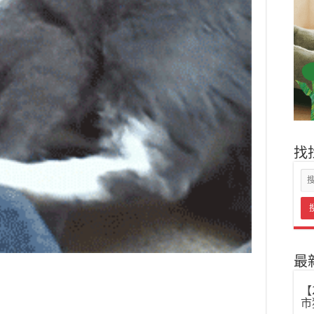
找
最
【
市