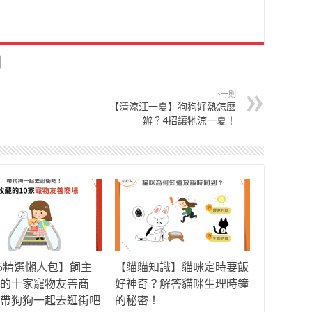
下一則
【清涼汪一夏】狗狗好熱怎麼
辦？4招讓牠涼一夏！
25精選懶人包】飼主
【貓貓知識】貓咪定時要飯
的十家寵物友善商
好神奇？解答貓咪生理時鐘
帶狗狗一起去逛街吧
的秘密！