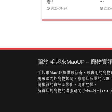
看！
～
2025-01-24
2025-
關於 毛起來MaoUP – 寵物
毛起來MaoUP提供最新奇、最實用的寵物
蒐羅國內外寵物趣聞，療癒您疲憊的心靈
將複雜的資訊圖像化，清晰易懂，
解答您對寵物的滿腹疑問 (^ΦωΦ)人(◕ᴥ◕ʋ)