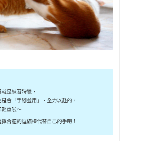
耍就是練習狩獵，
也是會「手腳並用」、全力以赴的，
知輕重啦～
選擇合適的逗貓棒代替自己的手吧！