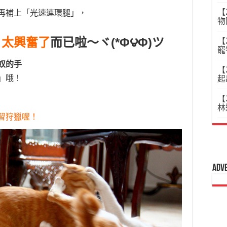
【
再補上「光速連環腿」，
物
，太興奮了
而已啦～ヾ(*Φ౪Φ)ツ
【
寵
奴的手
【
」哦！
起
【
林
習狩獵喔！
Adv