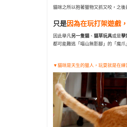
貓咪之所以抱著獵物又抓又咬，之後
只是
因為在玩打架遊戲
因此舉凡
另一隻貓
、
貓草玩具
或是
孽
都可能難逃「喵山無影腳」的「魔爪
▼貓咪是天生的獵人，玩耍就是在練