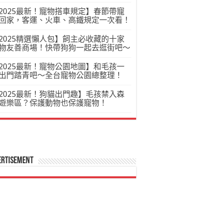
2025最新！寵物搭車規定】春節帶寵
回家，客運、火車、高鐵規定一次看！
2025精選懶人包】飼主必收藏的十家
物友善商場！快帶狗狗一起去逛街吧～
2025最新！寵物公園地圖】和毛孩一
出門踏青吧～全台寵物公園總整理！
2025最新！狗貓出門趣】毛孩禁入森
遊樂區？保護動物也保護寵物！
ertisement