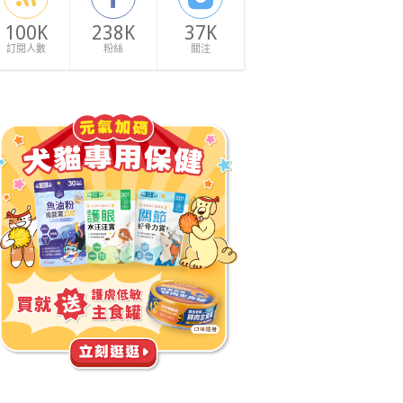
100K
238K
37K
訂閱人數
粉絲
關注