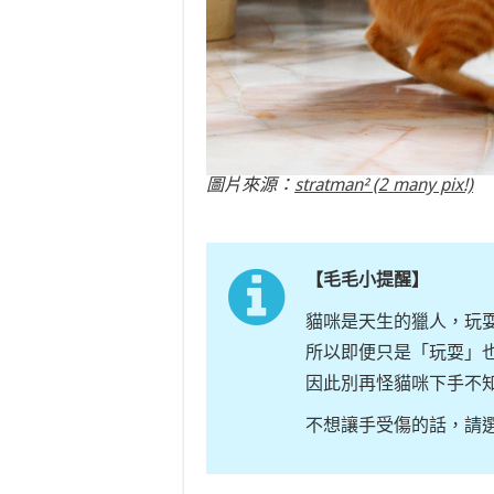
圖片來源：
stratman² (2 many pix!)
【毛毛小提醒】
貓咪是天生的獵人，玩
所以即便只是「玩耍」
因此別再怪貓咪下手不
不想讓手受傷的話，請