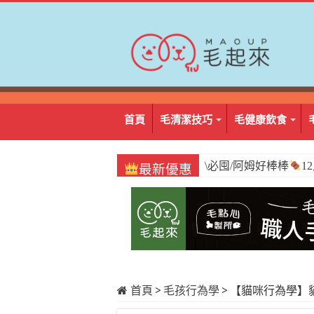
首頁
毛清潔技巧
毛健康飲食
\必囤/阿姆好棒棒
1
最新優惠
首頁
>
毛孩行為學
>
【貓咪行為學】