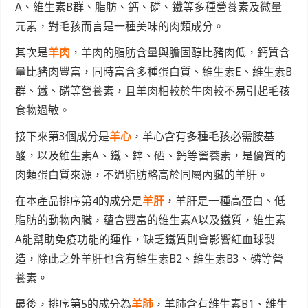
A、維生素B群、脂肪、鈣、磷、鐵等多種營養素及微量
元素，對毛孩而言是一種美味的肉類成分。
其次是
羊肉
，羊肉的脂肪含量與膽固醇比豬肉低，鈣質含
量比豬肉豐富，同時富含多種蛋白質、維生素E、維生素B
群、鐵、磷等營養素，且羊肉相較於牛肉較不易引起毛孩
食物過敏。
接下來第3個成分是
羊心
，羊心含有多種毛孩必需胺基
酸，以及維生素A、鐵、鋅、硒、鈣等營養素，是優質的
肉類蛋白質來源，不過脂肪略高於同屬內臟的羊肝。
在本產品排序第4的成分是
羊肝
，羊肝是一種高蛋白、低
脂肪的動物內臟，蘊含豐富的維生素A以及鐵質，維生素
A能幫助免疫功能的運作，缺乏鐵質則會影響紅血球製
造，除此之外羊肝也含有維生素B2、維生素B3、磷等營
養素。
最後，排序第5的成分為
羊肺
，羊肺含有維生素B1、維生