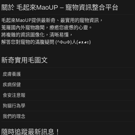
關於 毛起來MaoUP – 寵物資訊整合平台
毛起來MaoUP提供最新奇、最實用的寵物資訊，
蒐羅國內外寵物趣聞，療癒您疲憊的心靈。
將複雜的資訊圖像化，清晰易懂，
解答您對寵物的滿腹疑問 (^ΦωΦ)人(◕ᴥ◕ʋ)
新奇實用毛圖文
皮膚養護
疾病保健
食安注意報
狗貓行為學
我們的理念
隨時追蹤最新訊息！