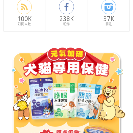
100K
238K
37K
訂閱人數
粉絲
關注