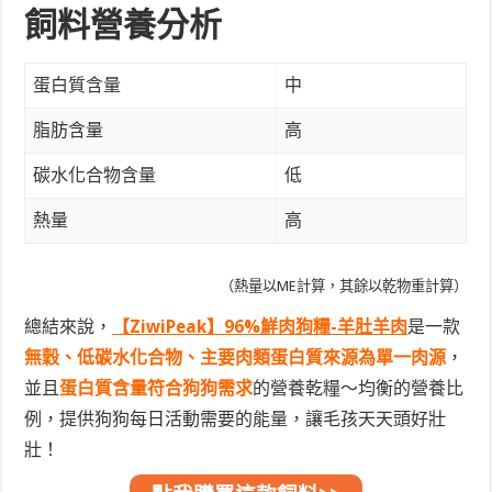
飼料營養分析
蛋白質含量
中
脂肪含量
高
碳水化合物含量
低
熱量
高
（熱量以ME計算，其餘以乾物重計算）
總結來說，
【ZiwiPeak】96%鮮肉狗糧-羊肚羊肉
是一款
無穀、低碳水化合物、主要肉類蛋白質來源為單一肉源
，
並且
蛋白質含量符合狗狗需求
的營養乾糧～均衡的營養比
例，提供狗狗每日活動需要的能量，讓毛孩天天頭好壯
壯！