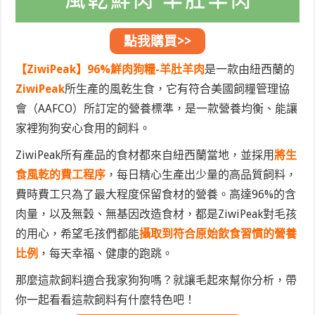
點我購買>>
【ZiwiPeak】96%鮮肉狗糧-羊肚羊肉
是一款由紐西蘭的
ZiwiPeak
所生產的風乾生食，它有符合美國飼糧管理協
會（AAFCO）所訂定的營養標準，是一款營養均衡、能讓
家裡狗狗安心食用的飼料。
ZiwiPeak所有產品的食材都來自紐西蘭當地，並採用
將生
食風乾的費工程序
，每日精心生產出少量的高品質飼料，
費時費工只為了最大程度保留食材的營養。高達96%的含
肉量，以及無穀、無基因改造食材，都是ZiwiPeak對毛孩
的用心，希望毛孩們都能
攝取到符合原始飲食習慣的營養
比例
，每天幸福、健康的跑跳。
那麼這款飼料適合我家狗狗嗎？就讓毛起來幫你分析，帶
你一起看看這款飼料有什麼特色吧！