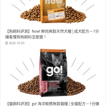
【狗飼料評測】Now! 鮮肉無穀天然犬糧│成犬配方－1分
鐘看懂狗狗飼料怎麼選！
2020-10-05
【貓飼料評測】go! 海洋鮭鱈無穀貓糧│全貓配方－1分鐘