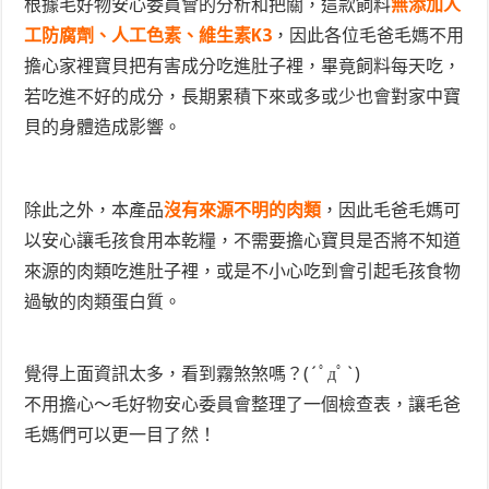
根據毛好物安心委員會的分析和把關，這款飼料
無添加人
工防腐劑、人工色素、維生素K3
，因此各位毛爸毛媽不用
擔心家裡寶貝把有害成分吃進肚子裡，畢竟飼料每天吃，
若吃進不好的成分，長期累積下來或多或少也會對家中寶
貝的身體造成影響。
除此之外，本產品
沒有來源不明的肉類
，因此毛爸毛媽可
以安心讓毛孩食用本乾糧，不需要擔心寶貝是否將不知道
來源的肉類吃進肚子裡，或是不小心吃到會引起毛孩食物
過敏的肉類蛋白質。
覺得上面資訊太多，看到霧煞煞嗎？(´ﾟдﾟ`)
不用擔心～毛好物安心委員會整理了一個檢查表，讓毛爸
毛媽們可以更一目了然！