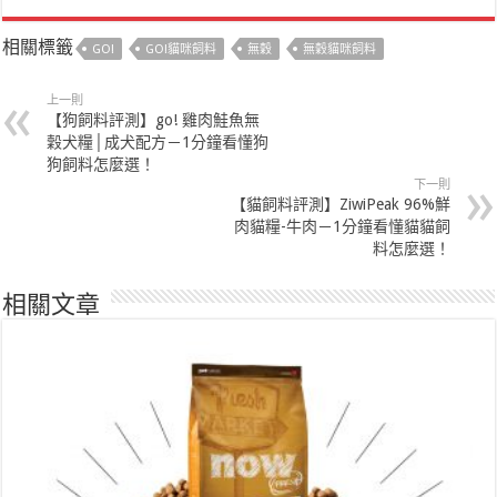
相關標籤
GO!
GO!貓咪飼料
無穀
無穀貓咪飼料
上一則
【狗飼料評測】go! 雞肉鮭魚無
穀犬糧│成犬配方－1分鐘看懂狗
狗飼料怎麼選！
下一則
【貓飼料評測】ZiwiPeak 96%鮮
肉貓糧-牛肉－1分鐘看懂貓貓飼
料怎麼選！
相關文章