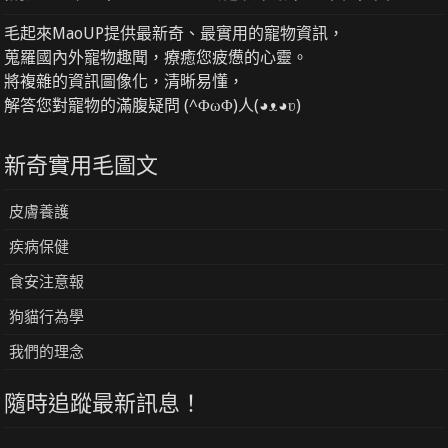
毛起來MaoUP提供最新奇、最實用的寵物資訊，
蒐羅國內外寵物趣聞，療癒您疲憊的心靈。
將複雜的資訊圖像化，清晰易懂，
解答您對寵物的滿腹疑問 (^ΦωΦ)人(◕ᴥ◕ʋ)
新奇實用毛圖文
皮膚養護
疾病保健
食安注意報
狗貓行為學
我們的理念
隨時追蹤最新訊息！