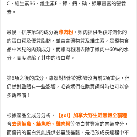
C、維生素B6、維生素E、鉀、鈣、碘、鎂等豐富的營養
素。
最後，排序第5的成分為
雞肉粉
，雞肉提供毛孩好消化的
的蛋白質及優質脂肪，並富含礦物質及維生素，是寵物食
品中常見的肉類成分，而雞肉粉則去除了雞肉中60%的水
分，高度濃縮了其中的蛋白質。
第6項之後的成分，雖然對飼料的影響沒有前5項重要，但
仍然對整體有一些影響，毛爸媽們在購買飼料時也可以多
多觀察唷！
根據產品全成分分析，
【go!】加拿大野生鮭無穀全貓糧
含
去骨鮭魚、鮭魚粉、雞肉粉
等蛋白質豐富的肉類成分，
而優質的蛋白質能提供必需胺基酸，是毛孩成長過程中不