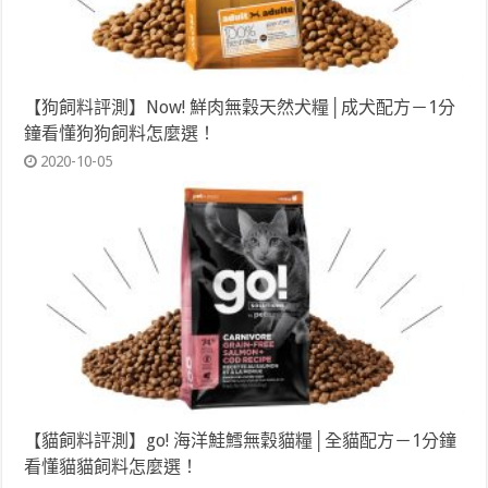
【狗飼料評測】Now! 鮮肉無穀天然犬糧│成犬配方－1分
鐘看懂狗狗飼料怎麼選！
2020-10-05
【貓飼料評測】go! 海洋鮭鱈無穀貓糧│全貓配方－1分鐘
看懂貓貓飼料怎麼選！