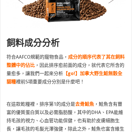
飼料成分分析
符合AAFCO規範的寵物食品，
成分的順序代表了其在飼料
整體中的佔比
，因此排序愈前面的成分，就代表它所含的
量愈多，讓我們一起來分析
【go!】
加拿大野生鮭無穀全
貓糧
裡前5項重要成分分別是什麼吧！
在這款乾糧裡，排序第1的成分是
去骨鮭魚
，鮭魚含有豐
富的優質蛋白質以及必需脂肪酸，其中的DHA、EPA能維
持毛孩的視力、心血管功能保健，也有助於皮膚細胞生
長，讓毛孩的毛髮光澤強健，除此之外，鮭魚也富含維生