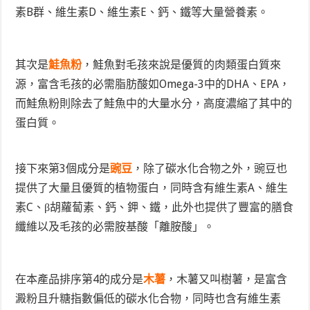
素B群、維生素D、維生素E、鈣、鐵等大量營養素。
其次是
鮭魚粉
，鮭魚對毛孩來說是優質的肉類蛋白質來
源，富含毛孩的必需脂肪酸如Omega-3中的DHA、EPA，
而鮭魚粉則除去了鮭魚中的大量水分，高度濃縮了其中的
蛋白質。
接下來第3個成分是
豌豆
，除了碳水化合物之外，豌豆也
提供了大量且優質的植物蛋白，同時含有維生素A、維生
素C、β胡蘿蔔素、鈣、鉀、鐵，此外也提供了豐富的膳食
纖維以及毛孩的必需胺基酸「離胺酸」。
在本產品排序第4的成分是
木薯
，木薯又叫樹薯，是富含
澱粉且升糖指數偏低的碳水化合物，同時也含有維生素