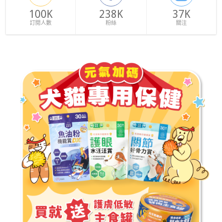
100K
238K
37K
訂閱人數
粉絲
關注