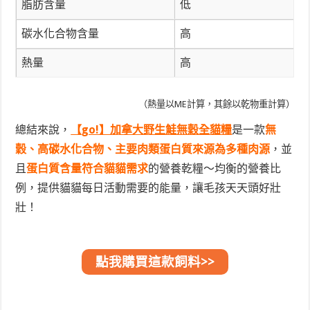
脂肪含量
低
碳水化合物含量
高
熱量
高
（熱量以ME計算，其餘以乾物重計算）
總結來說，
【go!】加拿大野生鮭無穀全貓糧
是一款
無
穀、高碳水化合物、主要肉類蛋白質來源為多種肉源
，並
且
蛋白質含量符合貓貓需求
的營養乾糧～均衡的營養比
例，提供貓貓每日活動需要的能量，讓毛孩天天頭好壯
壯！
點我購買這款飼料>>