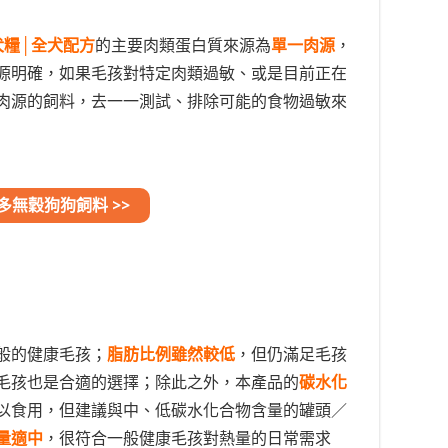
犬糧│全犬配方
的主要肉類蛋白質來源為
單一肉源
，
源明確，如果毛孩對特定肉類過敏、或是目前正在
肉源的飼料，去一一測試、排除可能的食物過敏來
多無穀狗狗飼料 >>
般的健康毛孩；
脂肪比例雖然較低
，但仍滿足毛孩
毛孩也是合適的選擇；除此之外，本產品的
碳水化
以食用，但建議與中、低碳水化合物含量的罐頭／
量適中
，很符合一般健康毛孩對熱量的日常需求