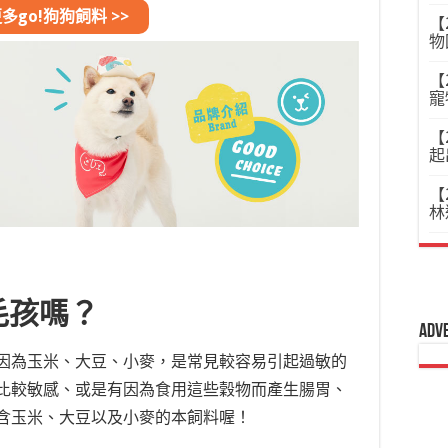
多go!狗狗飼料 >>
【
物
【
寵
【
起
【
林
毛孩嗎？
Adv
因為玉米、大豆、小麥，是常見較容易引起過敏的
比較敏感、或是有因為食用這些穀物而產生腸胃、
含玉米、大豆以及小麥的本飼料喔！