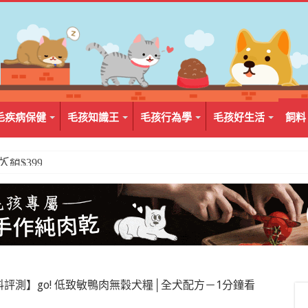
毛疾病保健
毛孩知識王
毛孩行為學
毛孩好生活
飼料
2入組$399
評測】go! 低致敏鴨肉無穀犬糧│全犬配方－1分鐘看