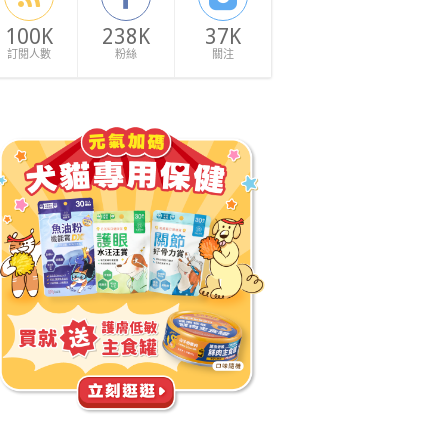
100K
238K
37K
訂閱人數
粉絲
關注