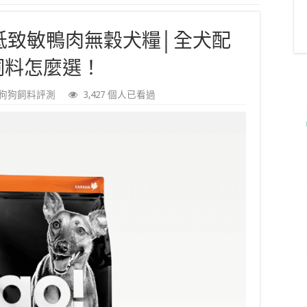
 低致敏鴨肉無穀犬糧│全犬配
飼料怎麼選！
狗狗飼料評測
3,427 個人已看過