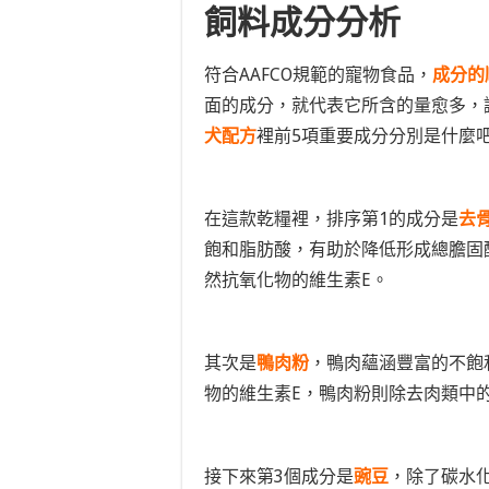
飼料成分分析
符合AAFCO規範的寵物食品，
成分的
面的成分，就代表它所含的量愈多，
犬配方
裡前5項重要成分分別是什麼
在這款乾糧裡，排序第1的成分是
去
飽和脂肪酸，有助於降低形成總膽固
然抗氧化物的維生素E。
其次是
鴨肉粉
，鴨肉蘊涵豐富的不飽
物的維生素E，鴨肉粉則除去肉類中
接下來第3個成分是
豌豆
，除了碳水