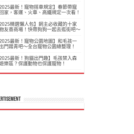
2025最新！寵物搭車規定】春節帶寵
回家，客運、火車、高鐵規定一次看！
2025精選懶人包】飼主必收藏的十家
物友善商場！快帶狗狗一起去逛街吧～
2025最新！寵物公園地圖】和毛孩一
出門踏青吧～全台寵物公園總整理！
2025最新！狗貓出門趣】毛孩禁入森
遊樂區？保護動物也保護寵物！
ertisement