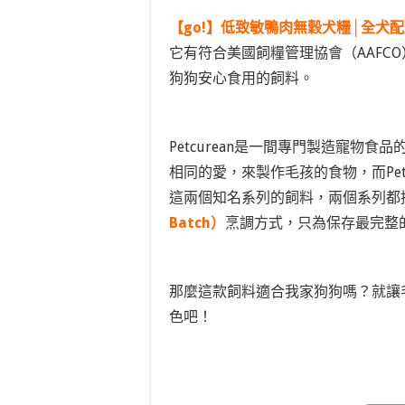
【go!】低致敏鴨肉無穀犬糧│全犬
它有符合美國飼糧管理協會（AAFC
狗狗安心食用的飼料。
Petcurean是一間專門製造寵物
相同的愛，來製作毛孩的食物，而Petcurea
這兩個知名系列的飼料，兩個系列都
Batch）
烹調方式，只為保存最完整
那麼這款飼料適合我家狗狗嗎？就讓
色吧！