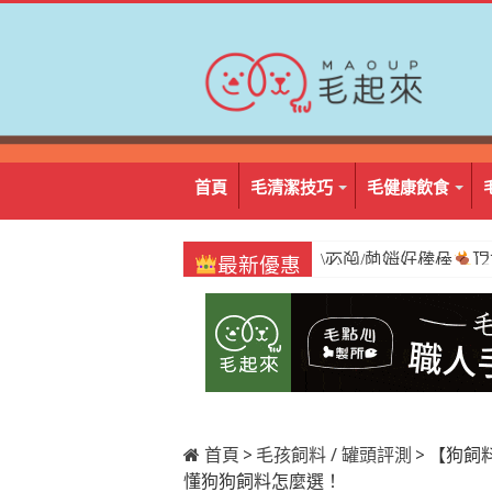
首頁
毛清潔技巧
毛健康飲食
\必囤/阿姆好棒棒
1
最新優惠
首頁
>
毛孩飼料 / 罐頭評測
>
【狗飼料
懂狗狗飼料怎麼選！