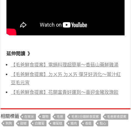
延伸閱讀 》
【毛爸鮮食提案】電鍋料理超簡單～香菇山藥鮮雞湯
【毛爸鮮食提案】ㄉㄨㄞ ㄉㄨㄞ 彈牙好消化～薑汁紅
豆毛元宵
【毛爸鮮食提案】花開富貴好運到～喜迎金豬玫瑰餃
相關標籤
在來米
寵物
毛爸
毛爸3分鐘鮮食提案
毛爸鮮食提案
狗狗
甜椒
白蘿蔔
蘿蔔糕
豬肉
香菇
點心