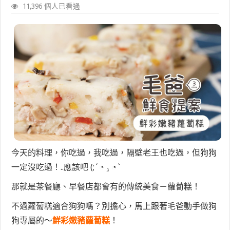
11,396 個人已看過
今天的料理，你吃過，我吃過，隔壁老王也吃過，但狗狗
一定沒吃過！..應該吧 (;´◔ ₃ ◔`
那就是茶餐廳、早餐店都會有的傳統美食－蘿蔔糕！
不過蘿蔔糕適合狗狗嗎？別擔心，馬上跟著毛爸動手做狗
狗專屬的～
鮮彩嫩豬蘿蔔糕
！