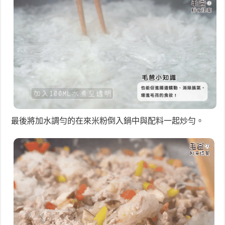
最後將加水調勻的在來米粉倒入鍋中與配料一起炒勻。