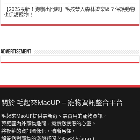
【2025最新！狗貓出門趣】毛孩禁入森林遊樂區？保護動物
也保護寵物！
Advertisement
關於 毛起來MaoUP – 寵物資訊整合平台
毛起來MaoUP提供最新奇、最實用的寵物資訊，
蒐羅國內外寵物趣聞，療癒您疲憊的心靈。
將複雜的資訊圖像化，清晰易懂，
解答您對寵物的滿腹疑問 (^ΦωΦ)人(◕ᴥ◕ʋ)