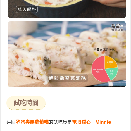
試吃時間
這回
狗狗專屬蘿蔔糕
的試吃員是
電眼甜心－Minnie
！