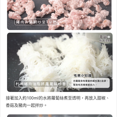
接著加入約100ml的水將蘿蔔絲煮至透明，再放入甜椒、
香菇及豬肉一起拌炒。