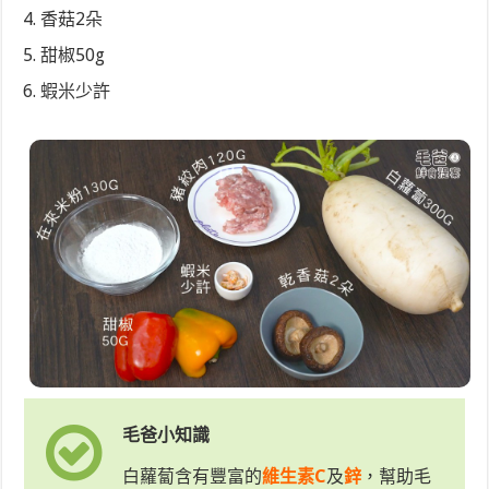
香菇2朵
甜椒50g
蝦米少許
毛爸小知識
白蘿蔔含有豐富的
維生素C
及
鋅
，幫助毛