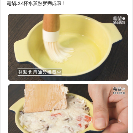
電鍋以4杯水蒸熟就完成囉！