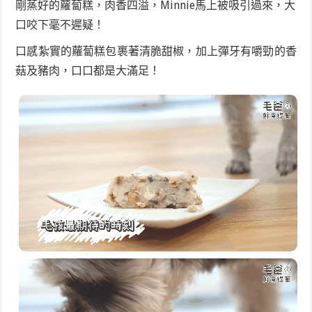
剛蒸好的蘿蔔糕，肉香四溢，Minnie馬上被吸引過來，大
口咬下毫不遲疑！
口感紮實的蘿蔔糕包裹著清脆甜椒，加上彈牙有嚼勁的香
菇及豬肉，口口都是大滿足！