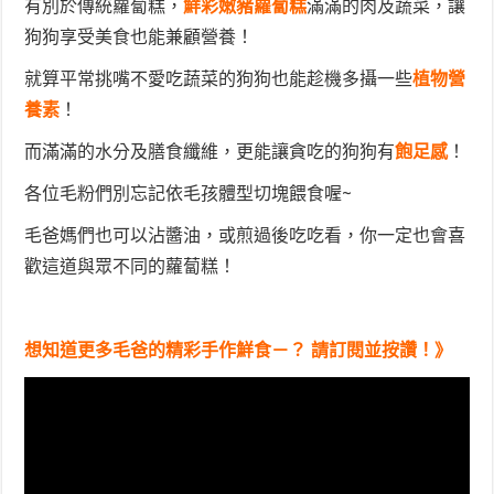
有別於傳統蘿蔔糕，
鮮彩嫩豬蘿蔔糕
滿滿的肉及蔬菜，讓
狗狗享受美食也能兼顧營養！
就算平常挑嘴不愛吃蔬菜的狗狗也能趁機多攝一些
植物營
養素
！
而滿滿的水分及膳食纖維，更能讓貪吃的狗狗有
飽足感
！
各位毛粉們別忘記依毛孩體型切塊餵食喔~
毛爸媽們也可以沾醬油，或煎過後吃吃看，你一定也會喜
歡這道與眾不同的蘿蔔糕！
想知道更多毛爸的精彩手作鮮食－？ 請訂閱並按讚！》