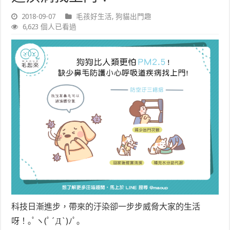
2018-09-07
毛孩好生活
,
狗貓出門趣
6,623 個人已看過
科技日漸進步，帶來的汙染卻一步步威脅大家的生活
呀！｡ﾟヽ(ﾟ´Д`)ﾉﾟ｡