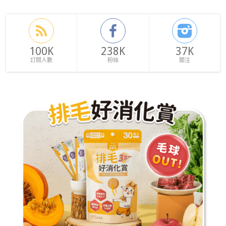
100K
238K
37K
訂閱人數
粉絲
關注