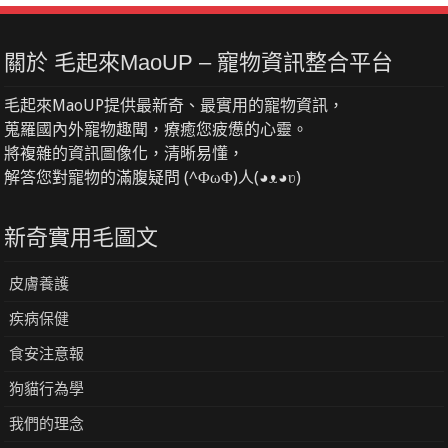
關於 毛起來MaoUP – 寵物資訊整合平台
毛起來MaoUP提供最新奇、最實用的寵物資訊，
蒐羅國內外寵物趣聞，療癒您疲憊的心靈。
將複雜的資訊圖像化，清晰易懂，
解答您對寵物的滿腹疑問 (^ΦωΦ)人(◕ᴥ◕ʋ)
新奇實用毛圖文
皮膚養護
疾病保健
食安注意報
狗貓行為學
我們的理念