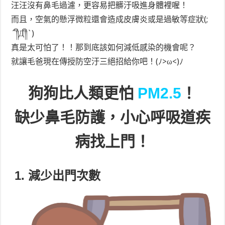
汪汪沒有鼻毛過濾，更容易把髒汙吸進身體裡喔！
而且，空氣的懸浮微粒還會造成皮膚炎或是過敏等症狀(;
´༎ຶД༎ຶ`)
真是太可怕了！！那到底該如何減低感染的機會呢？
就讓毛爸現在傳授防空汙三絕招給你吧！(ﾉ>ω<)ﾉ
狗狗比人類更怕
PM2.5
！
缺少鼻毛防護，小心呼吸道疾
病找上門！
1. 減少出門次數