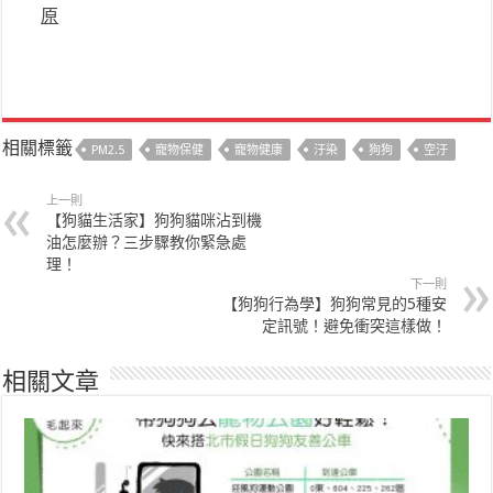
原
相關標籤
PM2.5
寵物保健
寵物健康
汙染
狗狗
空汙
上一則
【狗貓生活家】狗狗貓咪沾到機
油怎麼辦？三步驟教你緊急處
理！
下一則
【狗狗行為學】狗狗常見的5種安
定訊號！避免衝突這樣做！
相關文章