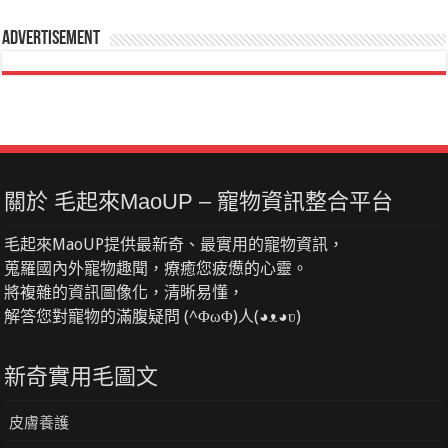
Advertisement
關於 毛起來MaoUP – 寵物資訊整合平台
毛起來MaoUP提供最新奇、最實用的寵物資訊，
蒐羅國內外寵物趣聞，療癒您疲憊的心靈。
將複雜的資訊圖像化，清晰易懂，
解答您對寵物的滿腹疑問 (^ΦωΦ)人(◕ᴥ◕ʋ)
新奇實用毛圖文
皮膚養護