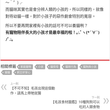
～‵〞)╭
而貓咪其實也是會分辨人類的小孩的，所以同樣的，就像
對待幼貓一樣，對於小孩子的惡作劇會特別的寬容。
所以不要再問家裡有小孩的話可不可以養貓咧？
有寵物陪伴長大的小孩才是最幸福的啦！｡:.ﾟヽ(*´∀`)
ﾉﾟ.:｡
相關標籤
家庭寵物
小孩
貓保母
貓咪行為
貓狗與小孩
貓貓
飼主好安心
上一則
【不可不知】毛孩出現這個動
作，請馬上帶牠就醫
下一則
【毛孩食材圖鑑】10種狗狗可以
吃的人類食物