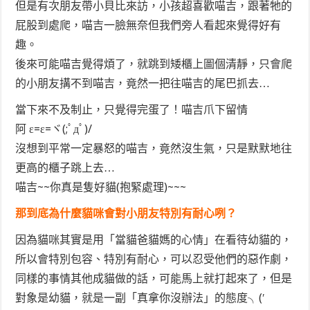
但是有次朋友帶小貝比來訪，小孩超喜歡喵吉，跟著牠的
屁股到處爬，喵吉一臉無奈但我們旁人看起來覺得好有
趣。
後來可能喵吉覺得煩了，就跳到矮櫃上圖個清靜，只會爬
的小朋友搆不到喵吉，竟然一把往喵吉的尾巴抓去…
當下來不及制止，只覺得完蛋了！喵吉爪下留情
阿 ε=ε=ヾ(;ﾟдﾟ)/
沒想到平常一定暴怒的喵吉，竟然沒生氣，只是默默地往
更高的櫃子跳上去…
喵吉~~你真是隻好貓(抱緊處理)~~~
那到底為什麼貓咪會對小朋友特別有耐心咧？
因為貓咪其實是用「當貓爸貓媽的心情」在看待幼貓的，
所以會特別包容、特別有耐心，可以忍受他們的惡作劇，
同樣的事情其他成貓做的話，可能馬上就打起來了，但是
對象是幼貓，就是一副「真拿你沒辦法」的態度╮(′