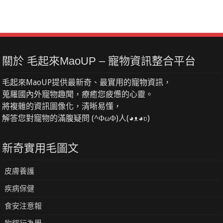
關於 毛起來MaoUP – 寵物資訊整合平台
毛起來MaoUP提供最新奇、最實用的寵物資訊，
蒐羅國內外寵物趣聞，療癒您疲憊的心靈。
將複雜的資訊圖像化，清晰易懂，
解答您對寵物的滿腹疑問 (^ΦωΦ)人(◕ᴥ◕ʋ)
新奇實用毛圖文
皮膚養護
疾病保健
食安注意報