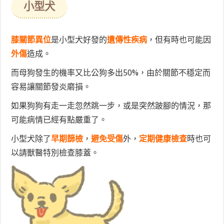
小型犬
膝關節異位
是小型犬好發的
遺傳性疾病
，但有時也可能因
外傷
造成。
而母狗發生的機率又比公狗多出50%，由於關節不穩定而
容易讓關節發炎磨損。
如果狗狗有走一走忽然跳一步，或是突然跛腳的情況，那
可能病情已經有點嚴重了。
小型犬除了
早期篩檢
，
避免受傷
外，
定期健康檢查
時也可
以請獸醫特別檢查膝蓋。