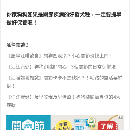
你家狗狗如果是關節疾病的好發犬種，一定要提早
做好保養喔！
延伸閱讀 》
【肥胖汪喵飲食】狗狗圓滾滾？小心關節炎找上門！
【汪汪康健】狗狗跑跳好開心！3個關節的日常保健法！
【汪喵餵養知識】關節卡卡不是缺鈣？！毛孩的靈活要補
對！
【汪汪康健】及早發現及早治療！狗狗膝關節異位的4大
症狀！