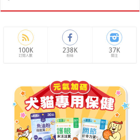
100K
238K
37K
訂閱人數
粉絲
關注