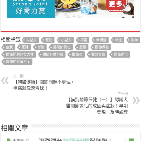
相關標籤
大型犬
寵物
小型犬
柯基
椎間盤
減重
狗狗
症狀
肥胖
脊椎
膝關節異位
臘腸
關節保養
關節問題好發犬種
關節好骨力賞
關節炎
關節負擔
關節退化
髖關節發育不全
上一則
【狗貓健康】關節問題不處理，
疼痛就像滾雪球！
下一則
【貓狗關節保健（一）】認識犬
貓關節退化的成因與症狀！早期
發現，及時處理
相關文章