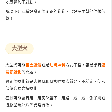
才感覺到不對勁。
所以下列四種好發關節問題的狗狗，最好提早幫他們做保
養！
大型犬
大型犬可能
基因遺傳
或是
幼時照料
方式不當，容易患有
髖
關節退化
的問題。
髖關節退化就是大腿骨和骨盆連接處鬆弛、不穩定，使該
部位容易磨損退化。
症狀可能會有走一走突然坐下、走路一跛一跛、兔子跳或
後腿呈現外八等異常行為。