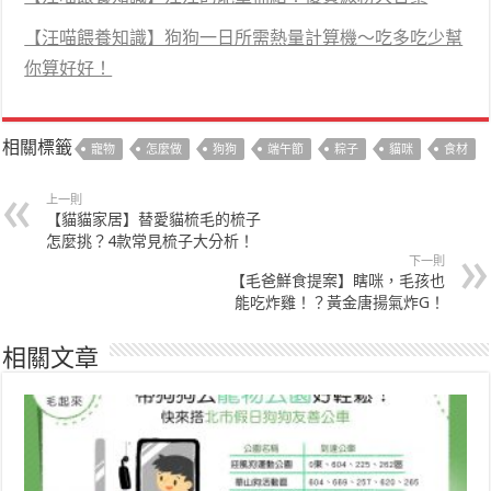
【汪喵餵養知識】狗狗一日所需熱量計算機～吃多吃少幫
你算好好！
相關標籤
寵物
怎麼做
狗狗
端午節
粽子
貓咪
食材
上一則
【貓貓家居】替愛貓梳毛的梳子
怎麼挑？4款常見梳子大分析！
下一則
【毛爸鮮食提案】瞎咪，毛孩也
能吃炸雞！？黃金唐揚氣炸G！
相關文章