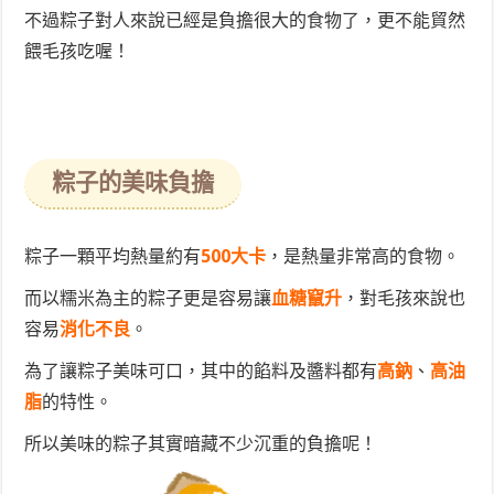
不過粽子對人來說已經是負擔很大的食物了，更不能貿然
餵毛孩吃喔！
粽子的美味負擔
粽子一顆平均熱量約有
500大卡
，是熱量非常高的食物。
而以糯米為主的粽子更是容易讓
血糖竄升
，對毛孩來說也
容易
消化不良
。
為了讓粽子美味可口，其中的餡料及醬料都有
高鈉
、
高油
脂
的特性。
所以美味的粽子其實暗藏不少沉重的負擔呢！