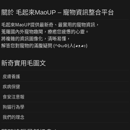
關於 毛起來MaoUP – 寵物資訊整合平台
毛起來MaoUP提供最新奇、最實用的寵物資訊，
蒐羅國內外寵物趣聞，療癒您疲憊的心靈。
將複雜的資訊圖像化，清晰易懂，
解答您對寵物的滿腹疑問 (^ΦωΦ)人(◕ᴥ◕ʋ)
新奇實用毛圖文
皮膚養護
疾病保健
食安注意報
狗貓行為學
我們的理念