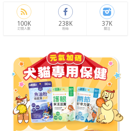
100K
238K
37K
訂閱人數
粉絲
關注