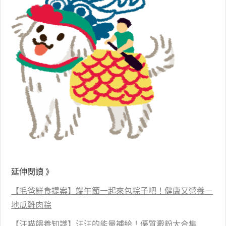
延伸閱讀 》
【毛爸鮮食提案】端午節一起來包粽子吧！健康又營養－
地瓜雞肉粽
【汪喵餵養知識】汪汪的能量補給！優質澱粉大合集