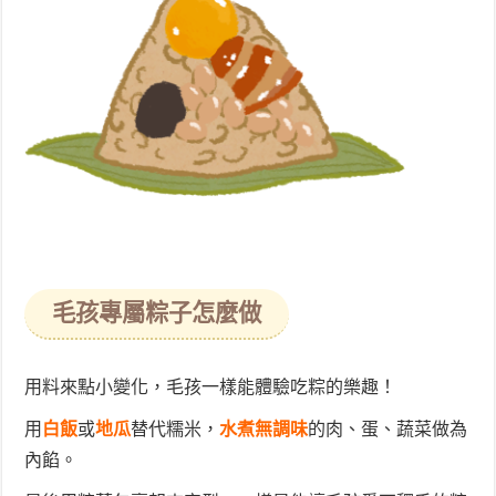
毛孩專屬粽子怎麼做
用料來點小變化，毛孩一樣能體驗吃粽的樂趣！
用
白飯
或
地瓜
替代糯米，
水煮無調味
的肉、蛋、蔬菜做為
內餡。