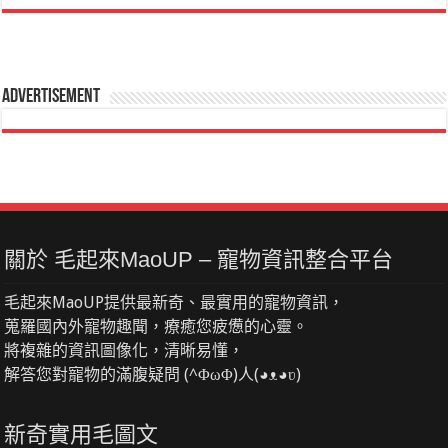
Advertisement
關於 毛起來MaoUP – 寵物資訊整合平台
毛起來MaoUP提供最新奇、最實用的寵物資訊，
蒐羅國內外寵物趣聞，療癒您疲憊的心靈。
將複雜的資訊圖像化，清晰易懂，
解答您對寵物的滿腹疑問 (^ΦωΦ)人(◕ᴥ◕ʋ)
新奇實用毛圖文