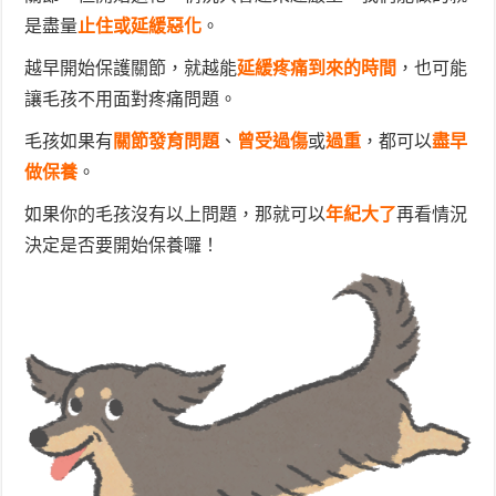
是盡量
止住或延緩惡化
。
越早開始保護關節，就越能
延緩疼痛到來的時間
，也可能
讓毛孩不用面對疼痛問題。
毛孩如果有
關節發育問題
、
曾受過傷
或
過重
，都可以
盡早
做保養
。
如果你的毛孩沒有以上問題，那就可以
年紀大了
再看情況
決定是否要開始保養囉！