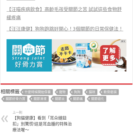
【汪喵疾病飲食】高齡毛孩受關節之苦 試試這些食物舒
緩疼痛
【汪汪康健】狗狗跑跳好開心！3個關節的日常保健法！
相關標籤
什麼時候開始保養
寵物
狗狗
貓咪
軟骨磨損
關節好骨力賞
關節滑液
關節炎
關節痛
關節退化
上一則
【狗貓健康】看到「耳朵縫鈕
扣」別驚慌!這是耳血腫的特殊治
療法喔～