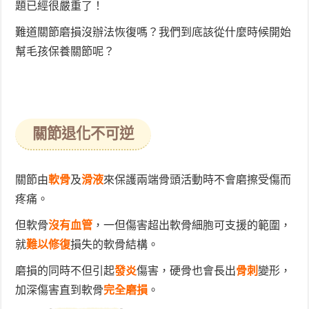
題已經很嚴重了！
難道關節磨損沒辦法恢復嗎？我們到底該從什麼時候開始
幫毛孩保養關節呢？
關節退化不可逆
關節由
軟骨
及
滑液
來保護兩端骨頭活動時不會磨擦受傷而
疼痛。
但軟骨
沒有血管
，一但傷害超出軟骨細胞可支援的範圍，
就
難以修復
損失的軟骨結構。
磨損的同時不但引起
發炎
傷害，硬骨也會長出
骨刺
變形，
加深傷害直到軟骨
完全磨損
。