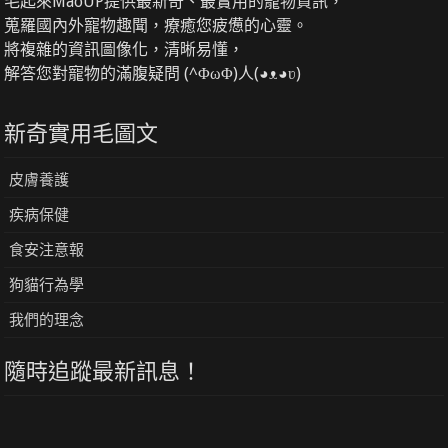
毛起來MaoUP提供最新奇、最實用的寵物資訊，
蒐羅國內外寵物趣聞，療癒您疲憊的心靈。
將複雜的資訊圖像化，清晰易懂，
解答您對寵物的滿腹疑問 (^ΦωΦ)人(◕ᴥ◕ʋ)
新奇實用毛圖文
皮膚養護
疾病保健
食安注意報
狗貓行為學
我們的理念
隨時追蹤最新訊息！