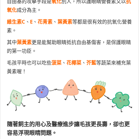
自由基的攻擊手段是
氧化
別人，所以護眼睛營養素又以
抗
氧化
成分為主。
維生素C
、
E
、
花青素
、
葉黃素
等都是很有效的抗氧化營養
素。
其中
葉黃素
更是能幫助眼睛抵抗自由基傷害，是保護眼睛
的第一功臣。
毛孩平時也可以吃些
菠菜
、
花椰菜
、
芥藍
等蔬菜來補充葉
黃素喔！
隨著飼主的用心及醫療進步讓毛孩更長壽，卻也更
容易浮現眼睛問題。