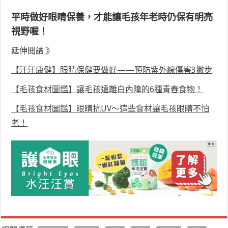
平時做好眼睛保養，才能讓毛孩年老時仍保有明亮
視野喔！
延伸閱讀 》
【汪汪康健】眼睛保健要做好——預防紫外線傷害3撇步
【毛孩食材圖鑑】讓毛孩遠離白內障的6種青春食物！
【毛孩食材圖鑑】眼睛抗UV～這些食材讓毛孩眼睛不怕
老！