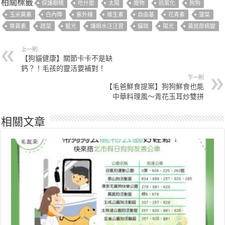
相關標籤
保護眼睛
吃什麼
太陽
寵物
抗氧化
狗狗
玉米黃素
白內障
紫外線
維生素
自由基
花青素
菠菜
葉黃素
蔬菜
藍光
護眼水汪汪賞
貓咪
陽光
黃斑部病變
上一則
【狗貓健康】關節卡卡不是缺
鈣？！毛孩的靈活要補對！
下一則
【毛爸鮮食提案】狗狗鮮食也能
中華料理風～青花玉耳炒雙拼
相關文章