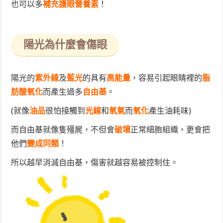
也可以多
補充護眼營養素
！
陽光為什麼會傷眼
陽光的
紫外線
及
藍光
的具有
高能量
，容易引起眼睛裡的
脂
肪酸
氧化
而產生過多
自由基
。
(就像
油品
很怕接觸到
光線
和
氧氣
而
氧化
產生油耗味)
而自由基就像隻殭屍，不但會
破壞
正常細胞組織，更會把
他們
變成同類
！
所以越早消滅自由基，傷害就越容易被控制住。