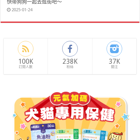
快帶狗狗一起去逛街吧～
2025-01-24
100K
238K
37K
訂閱人數
粉絲
關注