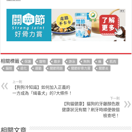
相關標籤
保護
寵物
散步
游泳
狗狗
痛
肌肉
貓咪
退化
運動
關節問題
關節好骨力賞
關節炎
上一則
【狗狗冷知識】如何加入正義的
一方成為「緝毒犬」的7大條件！
下一則
【狗貓健康】貓狗的牙齦顏色跟
健康狀況有關？刷牙時順便做個
檢查吧！
相關文章