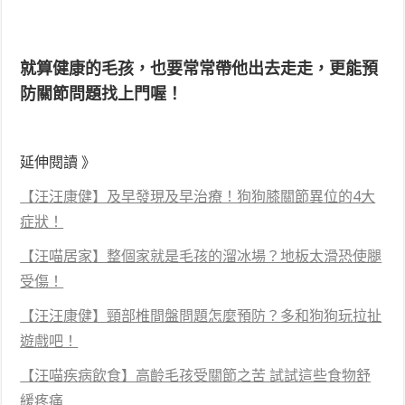
就算健康的毛孩，也要常常帶他出去走走，更能預
防關節問題找上門喔！
延伸閱讀 》
【汪汪康健】及早發現及早治療！狗狗膝關節異位的4大
症狀！
【汪喵居家】整個家就是毛孩的溜冰場？地板太滑恐使腿
受傷！
【汪汪康健】頸部椎間盤問題怎麼預防？多和狗狗玩拉扯
遊戲吧！
【汪喵疾病飲食】高齡毛孩受關節之苦 試試這些食物舒
緩疼痛