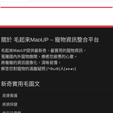
關於 毛起來MaoUP – 寵物資訊整合平台
毛起來MaoUP提供最新奇、最實用的寵物資訊，
蒐羅國內外寵物趣聞，療癒您疲憊的心靈。
將複雜的資訊圖像化，清晰易懂，
解答您對寵物的滿腹疑問 (^ΦωΦ)人(◕ᴥ◕ʋ)
新奇實用毛圖文
皮膚養護
疾病保健