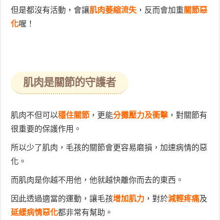
但是都沒有活動，會讓
肌肉萎縮流失
，反而會加重
關節惡
化
喔！
肌肉是關節的守護者
肌肉不但可以
穩住關節
，更能
分攤壓力及衝擊
，對關節有
很重要的保護作用。
所以少了肌肉，毛孩的關節會更容易磨損，加速病情的惡
化。
而肌肉是你越不用他，他就越快離你而去的東西。
因此透過適當的運動，讓毛孩
增加肌力
，對於
減輕疼痛
及
延緩病情惡化
都非常有幫助。