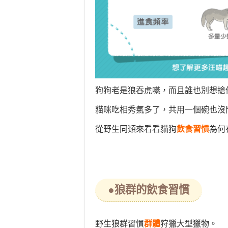
狗狗老是狼吞虎嚥，而且誰也別想搶
貓咪吃相秀氣多了，共用一個碗也沒
從野生同類來看看貓狗
飲食習慣
為何
●狼群的飲食習慣
野生狼群習慣
群體
狩獵大型獵物。