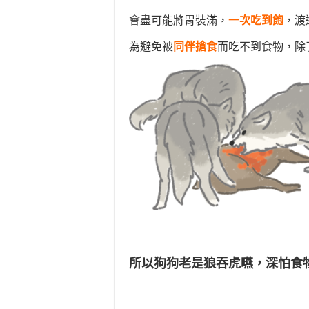
會盡可能將胃裝滿，
一次吃到飽
，渡
為避免被
同伴搶食
而吃不到食物，除
所以狗狗老是狼吞虎嚥，深怕食