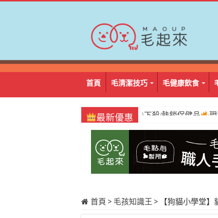
首頁
毛清潔技巧
毛健康飲食
\必囤/阿姆好棒棒
1
最新優惠
首頁
>
毛孩知識王
>
【狗貓小學堂】