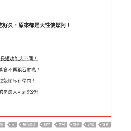
吃好久，原來都是天性使然阿！
齒長短功能大不同！
進食不再狼吞虎嚥！
吃飯順序有學問！
的胃最大可到8公升！
獵
狼
狼吞虎嚥
獵物
群居
群體
習慣
護食