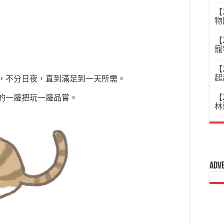
【
物
【
寵
【
起
，不分日夜，直到滿足到一天所需。
【
的一邊把玩一邊品嘗。
林
Adv