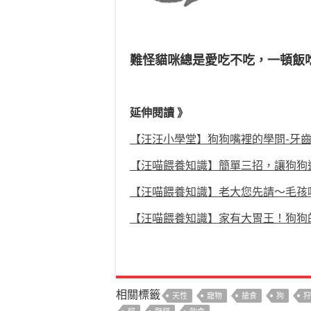
難怪貓咪總是愛吃不吃，一頓飯
延伸閱讀 》
【汪汪小學堂】狗狗嘴裡的學問-牙
【汪喵餵養知識】簡單三招，讓狗狗
【汪喵餵養知識】老大您先請～毛孩
【汪喵餵養知識】家有大胃王！狗狗
相關標籤
天性
寵物
搶食
狗
狩