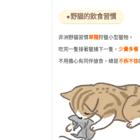
●野貓的飲食習慣
非洲野貓習慣
單獨
狩獵小型獵物。
吃完一隻接著獵捕下一隻，
少量多餐
不用擔心有同伴搶食，總是
不疾不徐