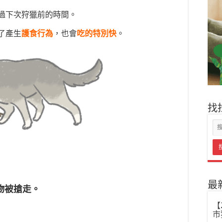
過下次狩獵前的時間。
了產生
護食行為
，也會
吃的特別快
。
找
最
物被搶走。
【
市