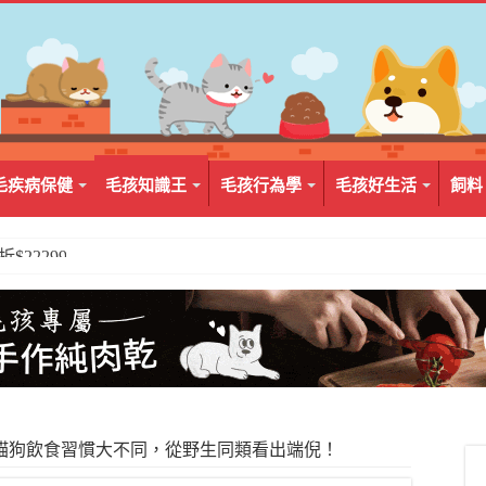
毛疾病保健
毛孩知識王
毛孩行為學
毛孩好生活
飼料
2入組$399
貓狗飲食習慣大不同，從野生同類看出端倪！