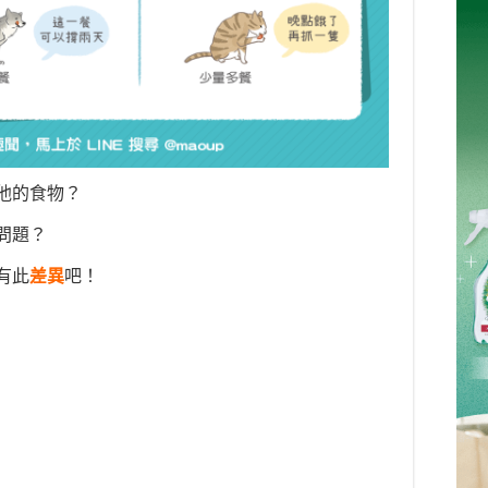
他的食物？
問題？
有此
差異
吧！