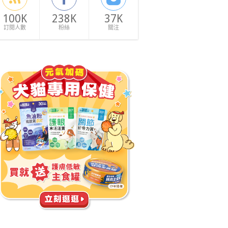
100K
238K
37K
訂閱人數
粉絲
關注