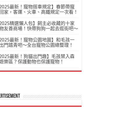
2025最新！寵物搭車規定】春節帶寵
回家，客運、火車、高鐵規定一次看！
2025精選懶人包】飼主必收藏的十家
物友善商場！快帶狗狗一起去逛街吧～
2025最新！寵物公園地圖】和毛孩一
出門踏青吧～全台寵物公園總整理！
2025最新！狗貓出門趣】毛孩禁入森
遊樂區？保護動物也保護寵物！
ertisement