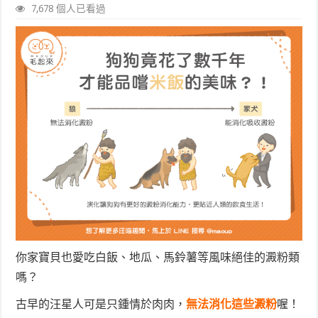
7,678 個人已看過
你家寶貝也愛吃白飯、地瓜、馬鈴薯等風味絕佳的澱粉類
嗎？
古早的汪星人可是只鍾情於肉肉，
無法消化這些澱粉
喔！