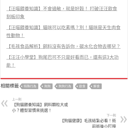
【汪喵餵養知識】不會過敏，就是好穀！ 打破汪汪飲食
刻板印象
【汪喵餵養知識】貓咪可以吃素嗎？別！貓咪是天生肉食
性動物！
【毛孩食品解析】飼料沒有告訴你，碳水化合物去哪兒？
【汪汪小學堂】狗尾巴可不只是好看而已，還有這3大功
能！
相關標籤
特殊行為
狗狗
狗狗行為
飲食
鮮食
上一則
【狗貓餵養知識】飼料顆粒大或
小？體型習慣來挑選！
下一則
【狗貓健康】毛孩結紮必看！術
前術後小叮嚀