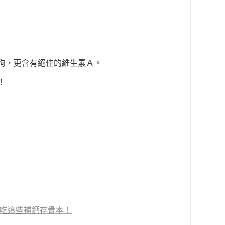
狗，更含有絕佳的維生素Ａ。
！
 吃這些補鈣存骨本！