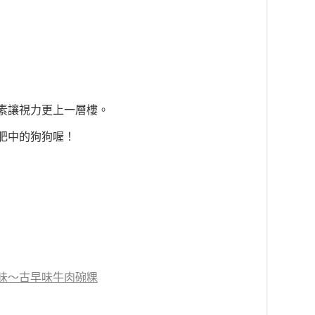
蔔素讓視力更上一層樓。
肥中的狗狗喔！
味～古早味牛肉碗粿