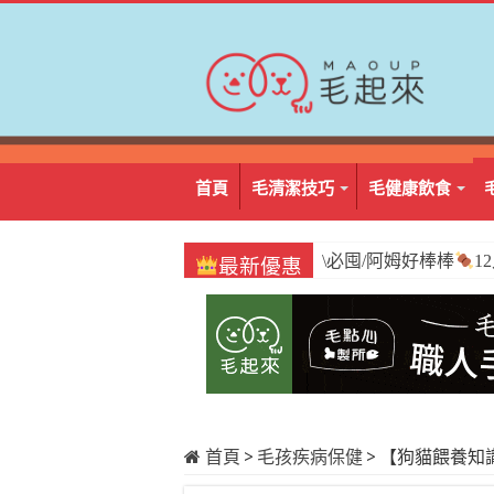
首頁
毛清潔技巧
毛健康飲食
\必囤/阿姆好棒棒
1
最新優惠
首頁
>
毛孩疾病保健
>
【狗貓餵養知