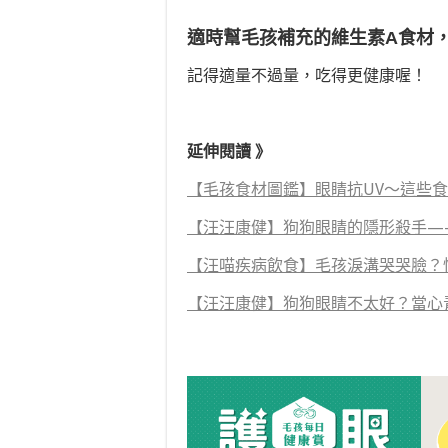
適時幫毛孩補充的維生素A食材
記得適量不過量，吃得更健康喔！
延伸閱讀 》
【毛孩食材圖鑑】眼睛抗UV～這些
【汪汪康健】狗狗眼睛的隱形殺手—
【汪喵疾病飲食】毛孩淚溝哭哭臉？
【汪汪康健】狗狗眼睛不太好？當心