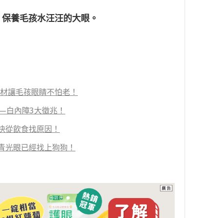
，保養毛孩水汪汪的大眼。
食材讓毛孩眼睛不怕老！
—白內障3大徵兆！
快從飲食找原因！
青光眼已經找上狗狗！