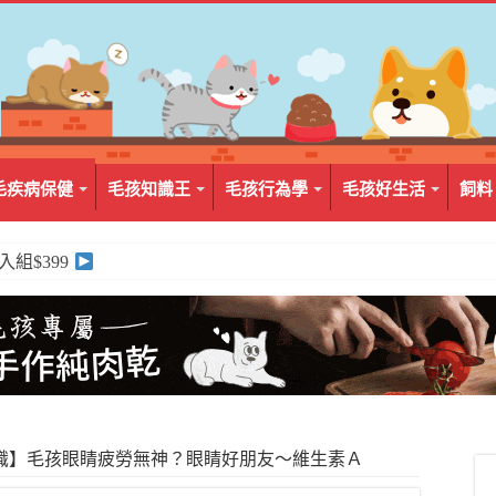
毛疾病保健
毛孩知識王
毛孩行為學
毛孩好生活
飼料
2入組$399
識】毛孩眼睛疲勞無神？眼睛好朋友～維生素Ａ