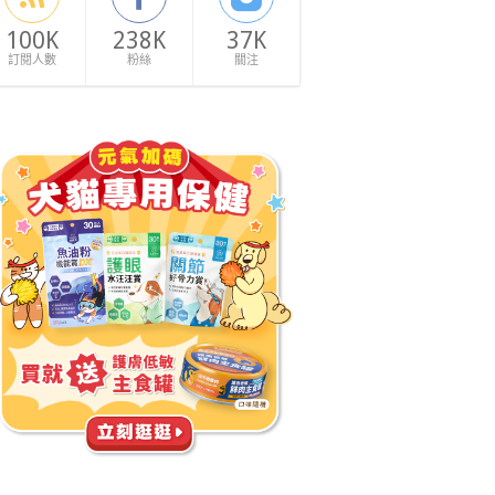
100K
238K
37K
訂閱人數
粉絲
關注