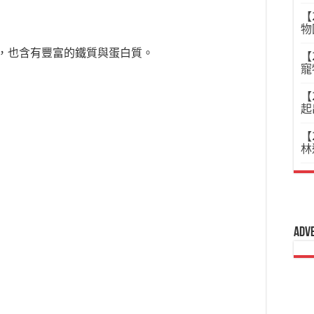
【
物
，也含有豐富的鐵質與蛋白質。
【
寵
【
起
【
林
Adv