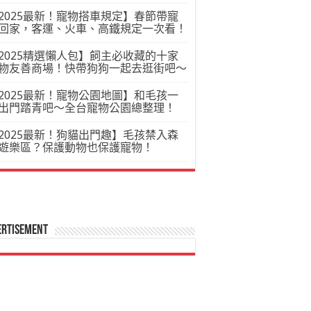
2025最新！寵物搭車規定】春節帶寵
回家，客運、火車、高鐵規定一次看！
2025精選懶人包】飼主必收藏的十家
物友善商場！快帶狗狗一起去逛街吧～
2025最新！寵物公園地圖】和毛孩一
出門踏青吧～全台寵物公園總整理！
2025最新！狗貓出門趣】毛孩禁入森
遊樂區？保護動物也保護寵物！
ertisement