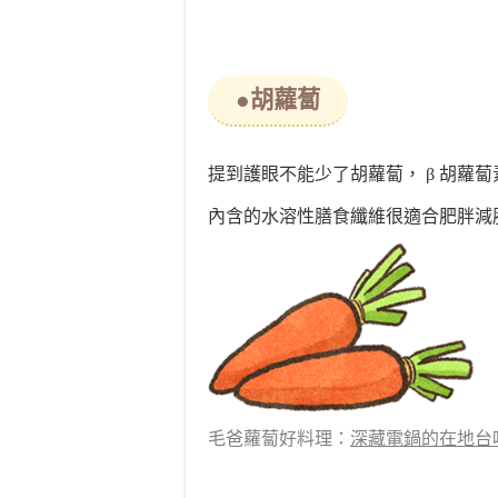
●胡蘿蔔
提到護眼不能少了胡蘿蔔， β 胡蘿
內含的水溶性膳食纖維很適合肥胖減
毛爸蘿蔔好料理：
深藏電鍋的在地台