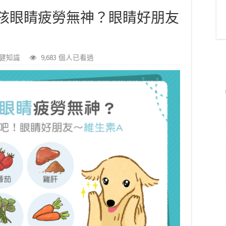
孩眼睛疲勞無神？眼睛好朋友
健知識
9,683 個人已看過