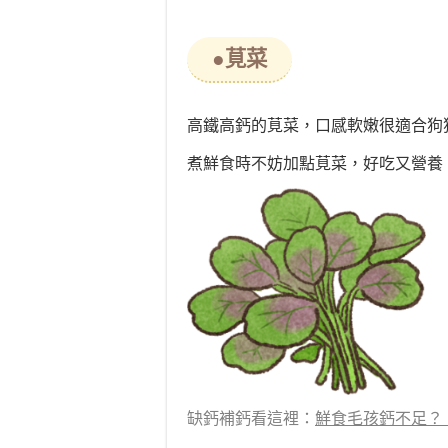
●莧菜
高鐵高鈣的莧菜，口感軟嫩很適合狗
煮鮮食時不妨加點莧菜，好吃又營養
缺鈣補鈣看這裡：
鮮食毛孩鈣不足？