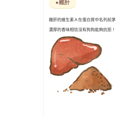
●雞肝
雞肝的維生素Ａ在蛋白質中名列前茅
濃厚的香味相信沒有狗狗能夠抗拒！