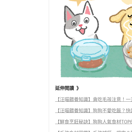
延伸閱讀 》
【汪喵餵養知識】貪吃毛孩注意！一
【汪喵餵養知識】狗狗不愛吃飯？快
【鮮食烹飪秘訣】狗狗人氣食材TOP