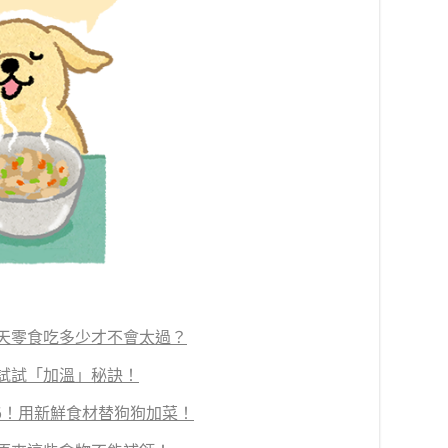
天零食吃多少才不會太過？
試試「加溫」秘訣！
6！用新鮮食材替狗狗加菜！