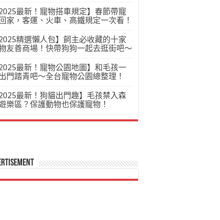
2025最新！寵物搭車規定】春節帶寵
回家，客運、火車、高鐵規定一次看！
2025精選懶人包】飼主必收藏的十家
物友善商場！快帶狗狗一起去逛街吧～
2025最新！寵物公園地圖】和毛孩一
出門踏青吧～全台寵物公園總整理！
2025最新！狗貓出門趣】毛孩禁入森
遊樂區？保護動物也保護寵物！
ertisement