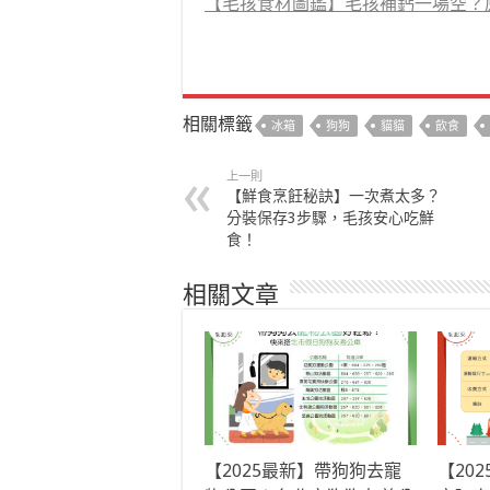
【毛孩食材圖鑑】毛孩補鈣一場空？
相關標籤
冰箱
狗狗
貓貓
飲食
上一則
【鮮食烹飪秘訣】一次煮太多？
分裝保存3步驟，毛孩安心吃鮮
食！
相關文章
【2025最新】帶狗狗去寵
【20