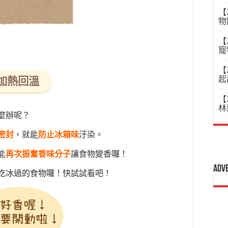
【
物
【
寵
【
起
加熱回溫
【
林
麼辦呢？
密封
，就能
防止冰箱味
汙染。
能
再次振奮香味分子
讓食物變香囉！
Adv
吃冰過的食物囉！快試試看吧！