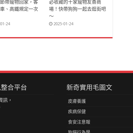
節帶寵物回家，客
必收藏的十家寵物友善商
車、高鐵規定一次
場！快帶狗狗一起去逛街吧
～
01-24
2025-01-24
資訊整合平台
新奇實用毛圖文
資訊，
皮膚養護
。
疾病保健
食安注意報
狗貓行為學