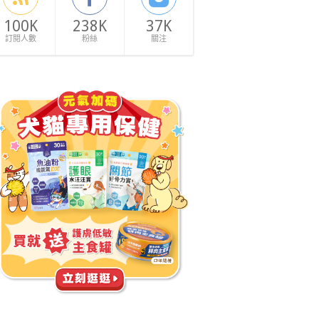
100K
238K
37K
訂閱人數
粉絲
關注