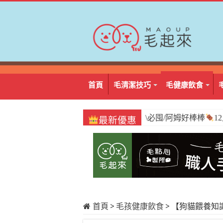
首頁
毛清潔技巧
毛健康飲食
\必囤/阿姆好棒棒
1
最新優惠
首頁
>
毛孩健康飲食
>
【狗貓餵養知