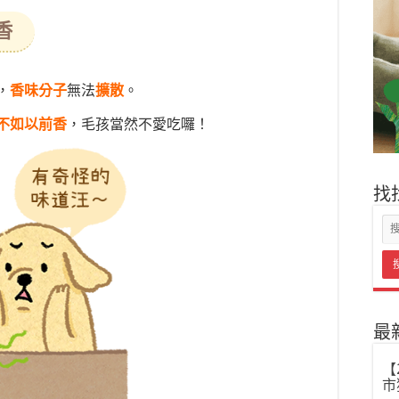
香
，
香味分子
無法
擴散
。
不如以前香
，毛孩當然不愛吃囉！
找
最
【
市