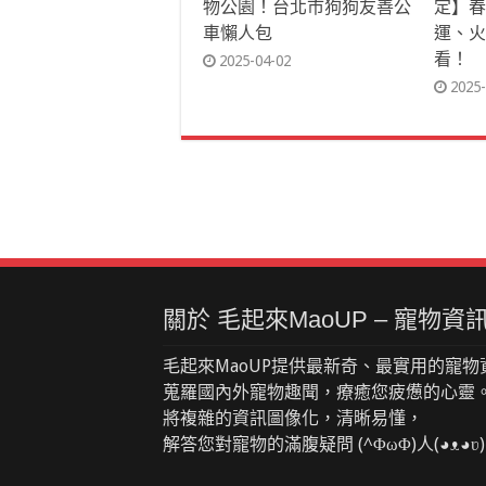
物公園！台北市狗狗友善公
定】春
車懶人包
運、火
看！
2025-04-02
2025-
關於 毛起來MaoUP – 寵物
毛起來MaoUP提供最新奇、最實用的寵物
蒐羅國內外寵物趣聞，療癒您疲憊的心靈
將複雜的資訊圖像化，清晰易懂，
解答您對寵物的滿腹疑問 (^ΦωΦ)人(◕ᴥ◕ʋ)