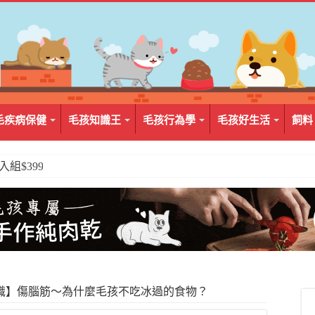
毛疾病保健
毛孩知識王
毛孩行為學
毛孩好生活
飼料
2入組$399
識】傷腦筋～為什麼毛孩不吃冰過的食物？