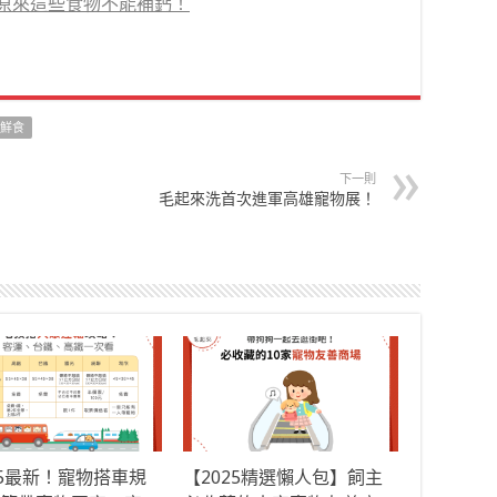
原來這些食物不能補鈣！
鮮食
下一則
毛起來洗首次進軍高雄寵物展！
25最新！寵物搭車規
【2025精選懶人包】飼主