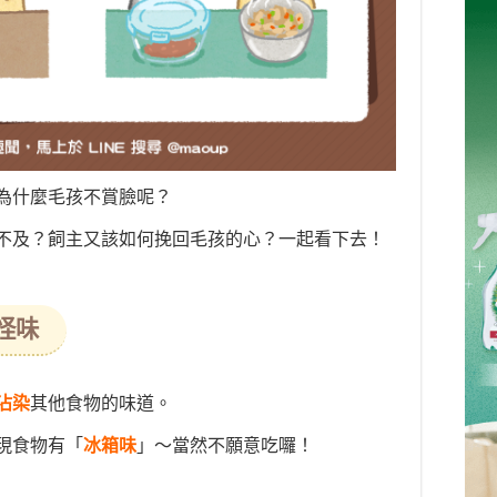
為什麼毛孩不賞臉呢？
不及？飼主又該如何挽回毛孩的心？一起看下去！
怪味
沾染
其他食物的味道。
現食物有「
冰箱味
」～當然不願意吃囉！