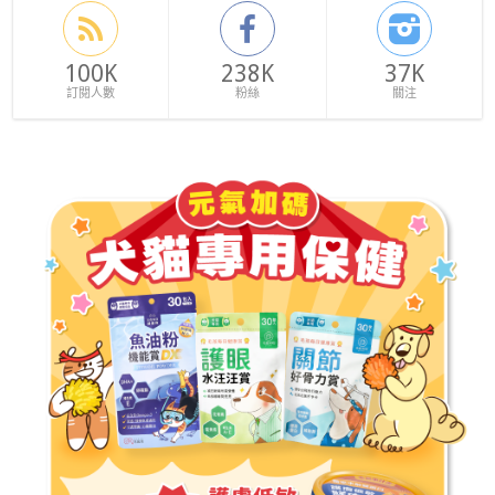
100K
238K
37K
訂閱人數
粉絲
關注