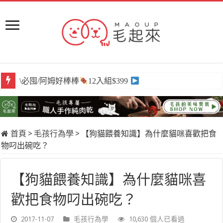
\必囤/阿姆好棒棒
12入組$399
首頁
>
毛孩行為學
>
【狗貓餵養知識】為什麼貓咪喜歡把食
物叼出碗吃？
【狗貓餵養知識】為什麼貓咪喜
歡把食物叼出碗吃？
2017-11-07
毛孩行為學
10,630 個人已看過