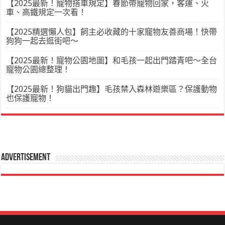
【2025最新！寵物搭車規定】春節帶寵物回家，客運、火
車、高鐵規定一次看！
【2025精選懶人包】飼主必收藏的十家寵物友善商場！快帶
狗狗一起去逛街吧～
【2025最新！寵物公園地圖】和毛孩一起出門踏青吧～全台
寵物公園總整理！
【2025最新！狗貓出門趣】毛孩禁入森林遊樂區？保護動物
也保護寵物！
Advertisement