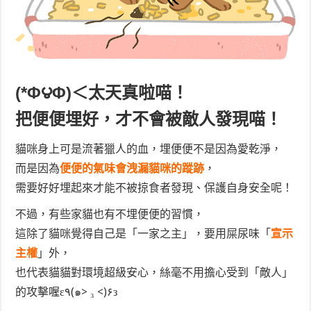
(*Φ౪Φ)＜太天真啦喵！
把便便埋好，才不會被敵人發現喵！
貓咪身上可是流著獵人的血，埋便便不是因為愛乾淨，
而是因為
便便的氣味會洩漏貓咪的蹤跡
，
需要好好埋起來才能不被掠食者發現、保護自身安全呢！
不過，有些家貓也有不埋便便的習慣，
這除了貓咪覺得自己是「一家之主」，要用屎尿味「
宣示
主權
」外，
也代表貓貓對環境超級安心，絲毫不用擔心受到「敵人」
的攻擊喔ε٩(๑> ₃ <)۶з