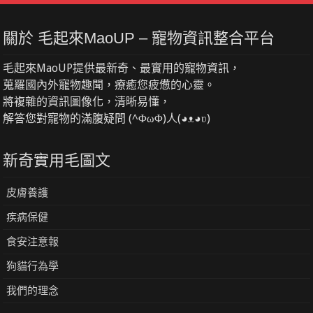
關於 毛起來MaoUP – 寵物資訊整合平台
毛起來MaoUP提供最新奇、最實用的寵物資訊，
蒐羅國內外寵物趣聞，療癒您疲憊的心靈。
將複雜的資訊圖像化，清晰易懂，
解答您對寵物的滿腹疑問 (^ΦωΦ)人(◕ᴥ◕ʋ)
新奇實用毛圖文
皮膚養護
疾病保健
食安注意報
狗貓行為學
我們的理念