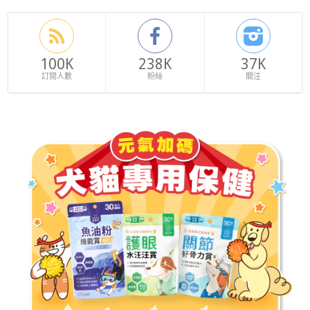
100K
238K
37K
訂閱人數
粉絲
關注