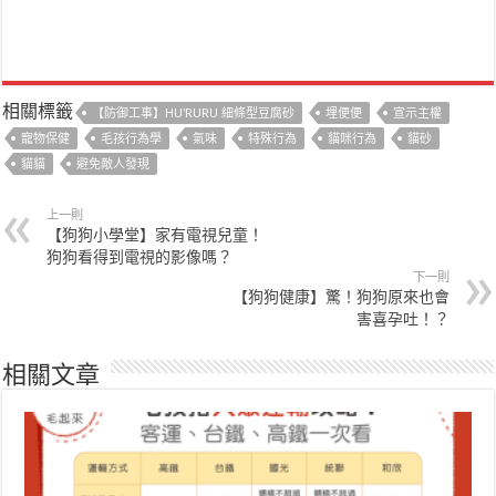
相關標籤
【防御工事】HU'RURU 細條型豆腐砂
埋便便
宣示主權
寵物保健
毛孩行為學
氣味
特殊行為
貓咪行為
貓砂
貓貓
避免敵人發現
上一則
【狗狗小學堂】家有電視兒童！
狗狗看得到電視的影像嗎？
下一則
【狗狗健康】驚！狗狗原來也會
害喜孕吐！？
相關文章