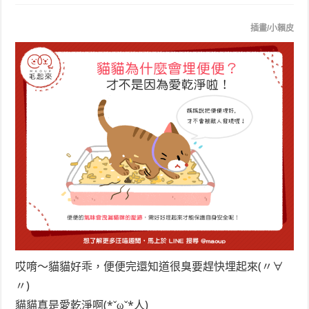
插畫/小賴皮
哎唷～貓貓好乖，便便完還知道很臭要趕快埋起來(〃∀
〃)
貓貓真是愛乾淨啊(*ˇωˇ*人)