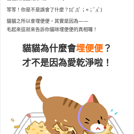
等等！你是不是誤會了什麼？Σ(ﾟДﾟ；≡；ﾟдﾟ)
貓貓之所以會埋便便，其實是因為——
毛起來這就來告訴你貓咪埋便便的真相囉！
貓貓為什麼會
埋便便
？
才不是因為愛乾淨啦！