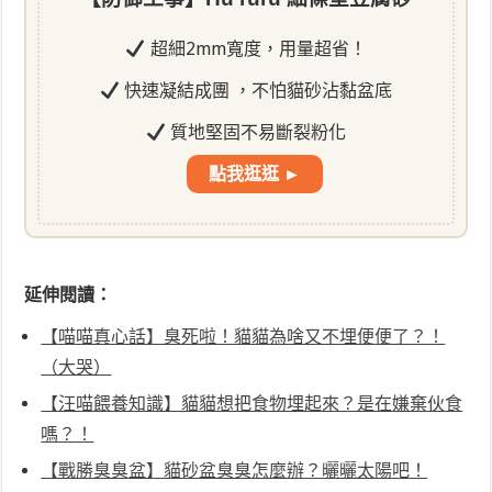
超細2mm寬度，用量超省！
快速凝結成團 ，不怕貓砂沾黏盆底
質地堅固不易斷裂粉化
點我逛逛 ►
延伸閱讀：
【喵喵真心話】臭死啦！貓貓為啥又不埋便便了？！
（大哭）
【汪喵餵養知識】貓貓想把食物埋起來？是在嫌棄伙食
嗎？！
【戰勝臭臭盆】貓砂盆臭臭怎麼辦？曬曬太陽吧！