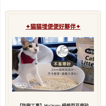
✦貓貓埋便便好夥伴
✦
【防御工事】Hu’ruru 細條型豆腐砂