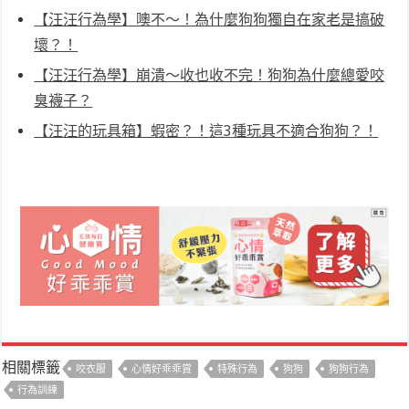
【汪汪行為學】噢不～！為什麼狗狗獨自在家老是搞破
壞？！
【汪汪行為學】崩潰～收也收不完！狗狗為什麼總愛咬
臭襪子？
【汪汪的玩具箱】蝦密？！這3種玩具不適合狗狗？！
相關標籤
咬衣服
心情好乖乖賞
特殊行為
狗狗
狗狗行為
行為訓練