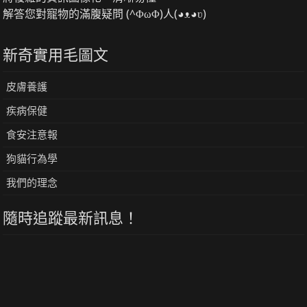
解答您對寵物的滿腹疑問 (^ΦωΦ)人(◕ᴥ◕ʋ)
新奇實用毛圖文
皮膚養護
疾病保健
食安注意報
狗貓行為學
我們的理念
隨時追蹤最新訊息！