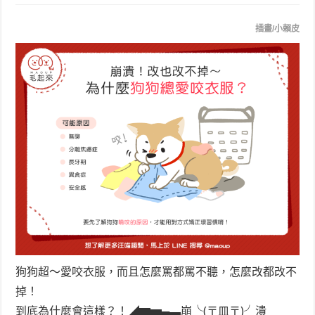
插畫/小賴皮
狗狗超～愛咬衣服，而且怎麼罵都罵不聽，怎麼改都改不
掉！
到底為什麼會這樣？！◢▆▅▄▃崩╰(〒皿〒)╯潰