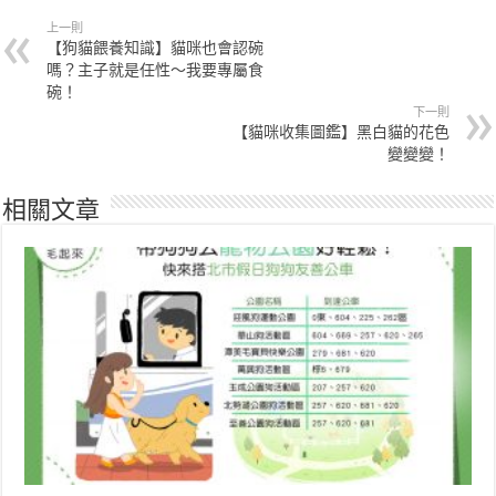
上一則
【狗貓餵養知識】貓咪也會認碗
嗎？主子就是任性～我要專屬食
碗！
下一則
【貓咪收集圖鑑】黑白貓的花色
變變變！
相關文章