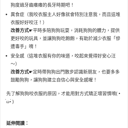
狗度過牙齒癢癢的長牙時期吧！
異食症（我咬衣服主人好像就會特別注意我，而且這堆
衣服好好咬汪！）
改善方式
☛平時多陪狗狗玩耍，消耗狗狗的體力，提供
更好咬的玩具，並讓狗狗吃飽飽，有助於減少衣服「慘
遭毒手」唷！
安全感（這堆衣服有你的味道，咬起來覺得好安心汪
～）
改善方式
☛定時帶狗狗出門散步認識新朋友，也要多多
鼓勵狗狗，讓狗狗建立自信心與安全感喔！
先了解狗狗咬衣服的原因，才能用對方式矯正壞習慣唷( •
̀ω•́ )
延伸閱讀：