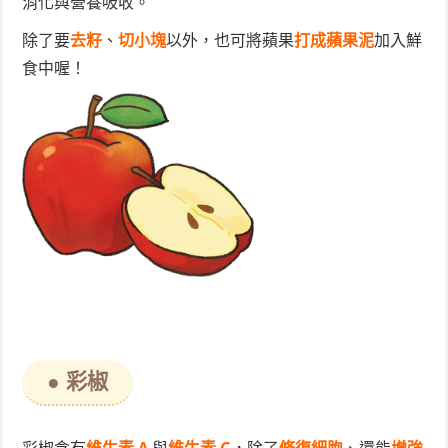
消化與營養吸收。
除了要
去籽
、
切小塊
以外，也可將蘋果
打成蘋果泥
加入鮮
食中喔！
● 彩椒