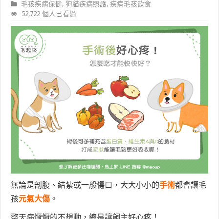
毛孩疾病保健
,
狗貓疾病照護
,
疾病毛孩飲食
52,722 個人已看過
無論是剖腹、結紮或一般傷口，大大小小的
手術
都會讓毛
孩
元氣大傷
。
整天病懨懨的不想動，總是讓飼主好心疼！