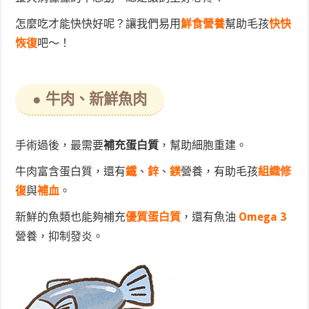
怎麼吃才能快快好呢？讓我們易用
鮮食營養
幫助毛孩
快快
恢復
吧～！
● 牛肉、新鮮魚肉
手術過後，最需要
補充蛋白質
，幫助細胞重建。
牛肉富含蛋白質，還有
鐵
、
鋅
、
鎂
營養，有助毛孩
組織修
復
與
補血
。
新鮮的魚類也能夠補充
優質蛋白質
，還有魚油
Omega 3
營養，抑制發炎。