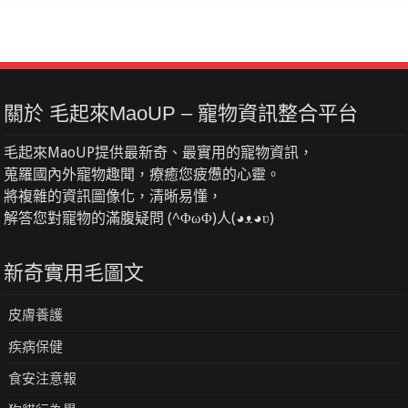
關於 毛起來MaoUP – 寵物資訊整合平台
毛起來MaoUP提供最新奇、最實用的寵物資訊，
蒐羅國內外寵物趣聞，療癒您疲憊的心靈。
將複雜的資訊圖像化，清晰易懂，
解答您對寵物的滿腹疑問 (^ΦωΦ)人(◕ᴥ◕ʋ)
新奇實用毛圖文
皮膚養護
疾病保健
食安注意報