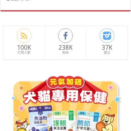
100K
238K
37K
訂閱人數
粉絲
關注