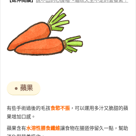
【延伸閱讀】
說不出的心酸喵～貓咪天生不足的營養素！
● 蘋果
有些手術過後的毛孩
食慾不振
，可以運用多汁又脆甜的蘋
果增加口感。
蘋果含有
水溶性膳食纖維
讓食物在腸道停留久一點，幫助