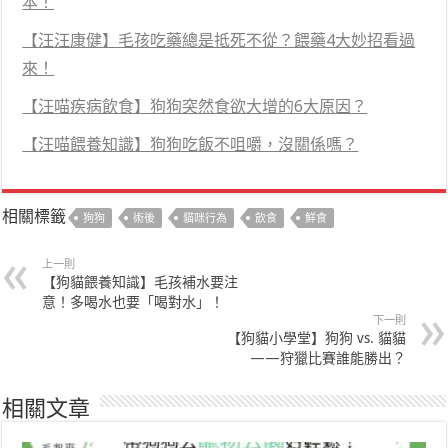
本！
【汪汪康健】毛孩吃藥總是抵死不從？餵藥4大妙招看過
來！
【汪喵疾病飲食】狗狗突然食欲大增的6大原因？
【汪喵餵養知識】狗狗吃飯不咀嚼，沒關係嗎？
相關標籤
狗狗
術後
貓咪行為
飲食
鮮食
上一則
【狗貓餵養知識】毛孩補水要注
意！多喝水也要「喝對水」！
下一則
【狗貓小學堂】狗狗 vs. 貓貓
——狩獵比賽誰能勝出？
相關文章