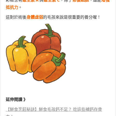
彩椒含有
維生素 A
與
維生素 C
，除了
修復細胞
、還能
增強
抵抗力
。
這對於術後
身體虛弱
的毛孩來說是很重要的養分喔！
延伸閱讀 》
【鮮食烹飪秘訣】鮮食毛孩鈣不足？ 吃這些補鈣存骨