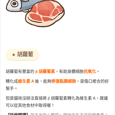
● 胡蘿蔔
胡蘿蔔有豐富的
β 胡蘿蔔素
，有助身體細胞
抗氧化
。
轉化成
維生素 A
後，能夠
修復黏膜細胞
，是傷口癒合的好
幫手。
但是貓咪沒辦法直接將 β 胡蘿蔔素轉化為維生素 A，建議
可以從其他食材中取得喔！