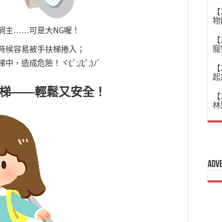
【
物
飼主……可是大NG喔！
【
寵
時候容易被手扶梯捲入；
成危險！ヾ(;ﾟ;Д;ﾟ;)ﾉﾞ
【
起
梯
——
輕鬆又安全！
【
林
Adv