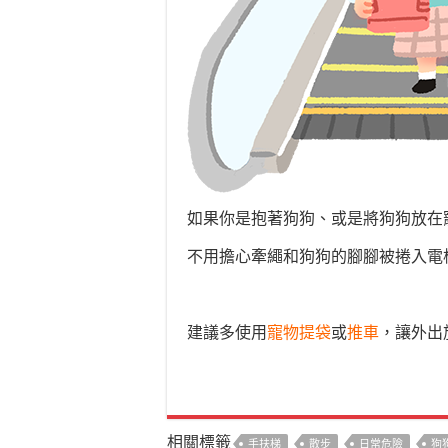
如果你是抱著狗狗、或是將狗狗放在
不用擔心牽繩和狗狗的腳腳被捲入電梯，安
建議多使用
寵物提袋
或
推車
，讓外出旅
相關標籤
手扶梯
散步
日常危險
狗