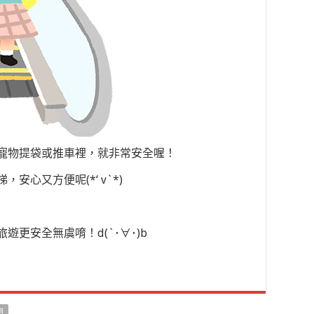
寵物提袋或推車裡，就非常安全喔！
心又方便呢(*‘ v`*)
遊更安全無虞唷！d(`･∀･)b
狗