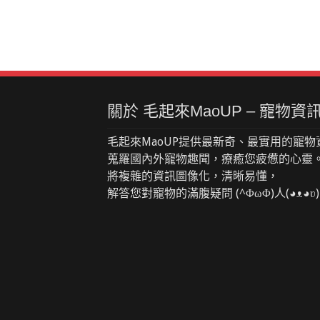
關於 毛起來MaoUP – 寵物
毛起來MaoUP提供最新奇、最實用的寵物
蒐羅國內外寵物趣聞，療癒您疲憊的心靈
將複雜的資訊圖像化，清晰易懂，
解答您對寵物的滿腹疑問 (^ΦωΦ)人(◕ᴥ◕ʋ)