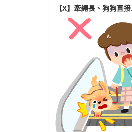
【X】牽繩長、狗狗直接