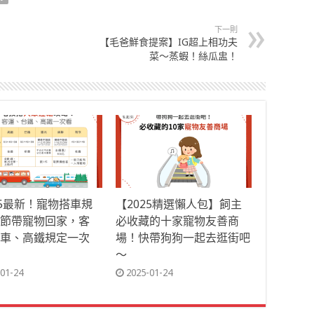
下一則
【毛爸鮮食提案】IG超上相功夫
菜～蒸蝦！絲瓜盅！
25最新！寵物搭車規
【2025精選懶人包】飼主
節帶寵物回家，客
必收藏的十家寵物友善商
車、高鐵規定一次
場！快帶狗狗一起去逛街吧
～
01-24
2025-01-24