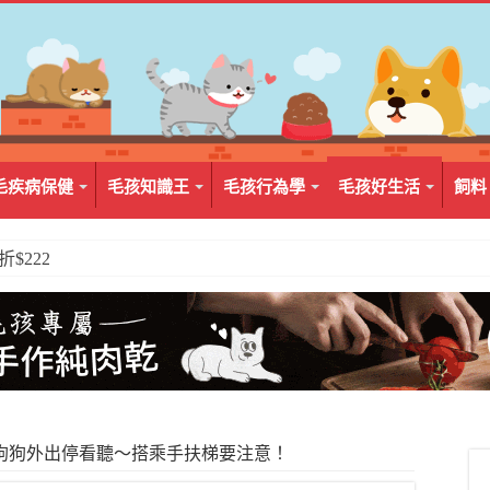
毛疾病保健
毛孩知識王
毛孩行為學
毛孩好生活
飼料
2入組$399
狗狗外出停看聽～搭乘手扶梯要注意！