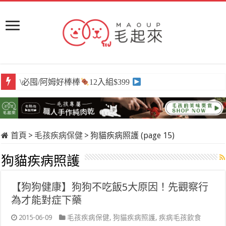
\必囤/阿姆好棒棒
12入組$399
首頁
>
毛孩疾病保健
>
狗貓疾病照護 (page 15)
狗貓疾病照護
【狗狗健康】狗狗不吃飯5大原因！先觀察行
為才能對症下藥
2015-06-09
毛孩疾病保健
,
狗貓疾病照護
,
疾病毛孩飲食