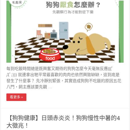
每到吃飯時間總是既興奮又期待的狗狗怎麼今天毫無反應(((ﾟ
Дﾟ;))) 就連拿出牠平常最喜歡的肉肉也依然興致缺缺，這到底是
發生了什麼事？ 先冷靜別緊張，其實造成狗狗不吃飯的原因五花
八門，飼主應該要先觀 …
看更多 »
【狗狗健康】日頭赤炎炎！狗狗慢性中暑的4
大徵兆！