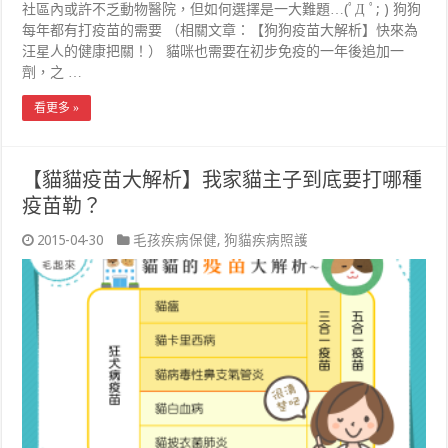
社區內或許不乏動物醫院，但如何選擇是一大難題…(ﾟД ﾟ; ) 狗狗
每年都有打疫苗的需要 （相關文章：【狗狗疫苗大解析】快來為
汪星人的健康把關！） 貓咪也需要在初步免疫的一年後追加一
劑，之 …
看更多 »
【貓貓疫苗大解析】我家貓主子到底要打哪種
疫苗勒？
2015-04-30
毛孩疾病保健
,
狗貓疾病照護