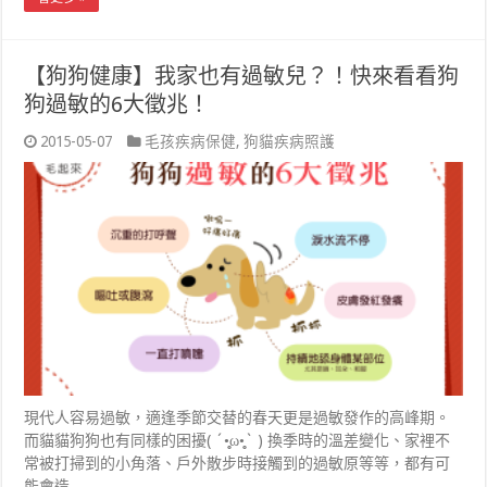
【狗狗健康】我家也有過敏兒？！快來看看狗
狗過敏的6大徵兆！
2015-05-07
毛孩疾病保健
,
狗貓疾病照護
現代人容易過敏，適逢季節交替的春天更是過敏發作的高峰期。
而貓貓狗狗也有同樣的困擾( ´•̥̥̥ω•̥̥̥` ) 換季時的溫差變化、家裡不
常被打掃到的小角落、戶外散步時接觸到的過敏原等等，都有可
能會造 …