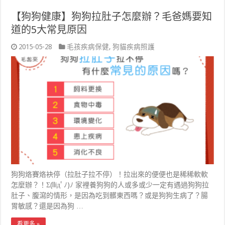
【狗狗健康】狗狗拉肚子怎麼辦？毛爸媽要知
道的5大常見原因
2015-05-28
毛孩疾病保健
,
狗貓疾病照護
狗狗烙賽烙袂停（拉肚子拉不停）！拉出來的便便也是稀稀軟軟
怎麼辦？！Σ(lliдﾟﾉ)ﾉ 家裡養狗狗的人或多或少一定有遇過狗狗拉
肚子、腹瀉的情形，是因為吃到髒東西嗎？或是狗狗生病了？腸
胃敏感？還是因為狗 …
看更多 »