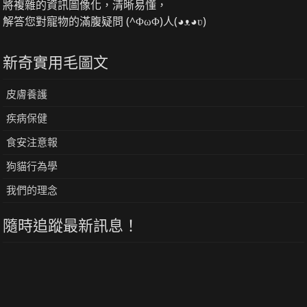
將複雜的資訊圖像化，清晰易懂，
解答您對寵物的滿腹疑問 (^ΦωΦ)人(◕ᴥ◕ʋ)
新奇實用毛圖文
皮膚養護
疾病保健
食安注意報
狗貓行為學
我們的理念
隨時追蹤最新訊息！