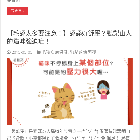
看更多 »
【毛舔太多要注意！】舔舔好舒壓？鴨梨山大
的貓咪強迫症！
2015-05-05
毛孩疾病保健
,
狗貓疾病照護
「愛乾淨」是貓咪為人稱道的特質之一(*´∀`*) 看著貓咪舔舔自
己的身體，心靈都得到了救贖✿~ヽ(*´∀`*)ノ～✿ 但是！ 過猶