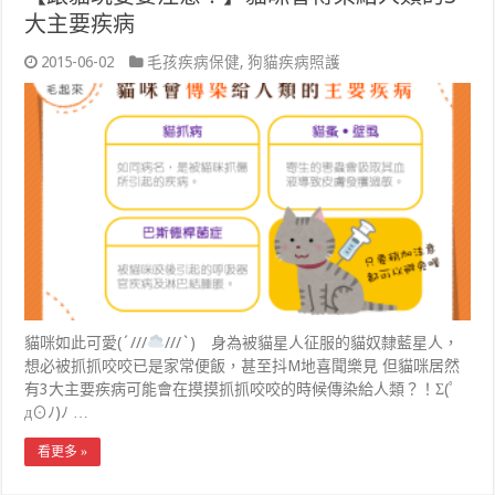
大主要疾病
2015-06-02
毛孩疾病保健
,
狗貓疾病照護
貓咪如此可愛(´///
///`) 身為被貓星人征服的貓奴隸藍星人，
想必被抓抓咬咬已是家常便飯，甚至抖M地喜聞樂見 但貓咪居然
有3大主要疾病可能會在摸摸抓抓咬咬的時候傳染給人類？！Σ(ﾟ
д⊙ﾉ)ﾉ …
看更多 »