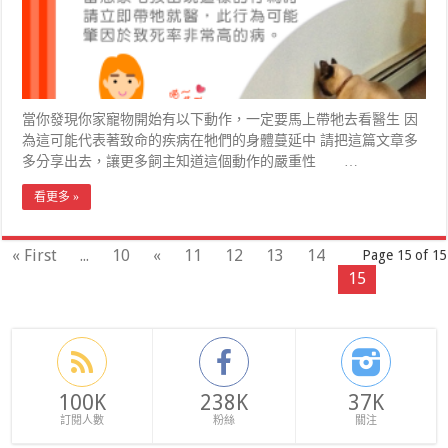
當你發現你家寵物開始有以下動作，一定要馬上帶牠去看醫生 因
為這可能代表著致命的疾病在牠們的身體蔓延中 請把這篇文章多
多分享出去，讓更多飼主知道這個動作的嚴重性 …
看更多 »
« First
...
10
«
11
12
13
14
Page 15 of 15
15
100K
238K
37K
訂閱人數
粉絲
關注