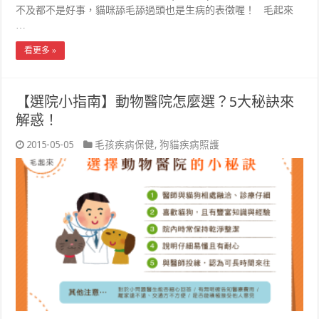
不及都不是好事，貓咪舔毛舔過頭也是生病的表徵喔！ 毛起來
…
看更多 »
【選院小指南】動物醫院怎麼選？5大秘訣來
解惑！
2015-05-05
毛孩疾病保健
,
狗貓疾病照護