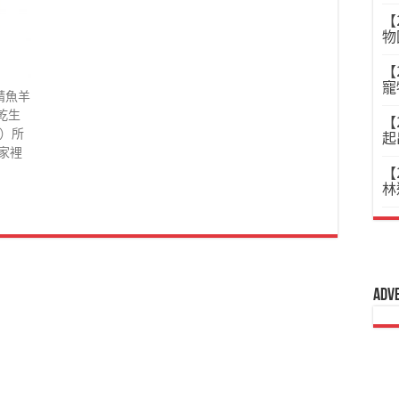
【
物
【
寵
-鯖魚羊
乾生
【
O）所
起
家裡
【
林
Adv