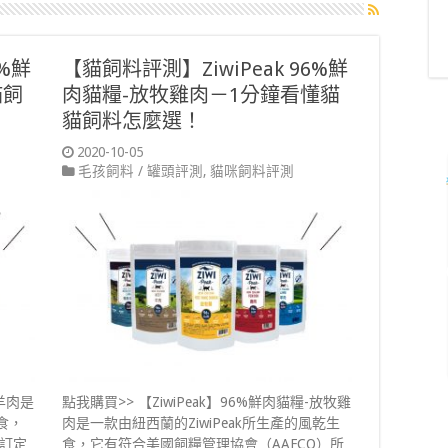
6%鮮
【貓飼料評測】ZiwiPeak 96%鮮
貓飼
肉貓糧-放牧雞肉－1分鐘看懂貓
貓飼料怎麼選！
2020-10-05
毛孩飼料 / 罐頭評測
,
貓咪飼料評測
-羊肉是
點我購買>> 【ZiwiPeak】96%鮮肉貓糧-放牧雞
食，
肉是一款由紐西蘭的ZiwiPeak所生產的風乾生
所訂定
食，它有符合美國飼糧管理協會（AAFCO）所