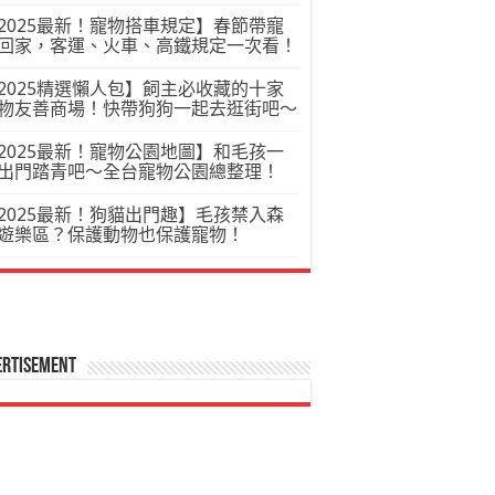
2025最新！寵物搭車規定】春節帶寵
回家，客運、火車、高鐵規定一次看！
2025精選懶人包】飼主必收藏的十家
物友善商場！快帶狗狗一起去逛街吧～
2025最新！寵物公園地圖】和毛孩一
出門踏青吧～全台寵物公園總整理！
2025最新！狗貓出門趣】毛孩禁入森
遊樂區？保護動物也保護寵物！
ertisement