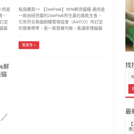
-牛肉是
點我購買>> 【ZiwiPeak】96%鮮肉貓糧-鹿肉是
食，
一款由紐西蘭的ZiwiPeak所生產的風乾生食，
所訂定
它有符合美國飼糧管理協會（AAFCO）所訂定
貓貓
的營養標準，是一款營養均衡、能讓家裡貓貓
…
看更多 »
找
6%鮮
懂貓
最
【
市