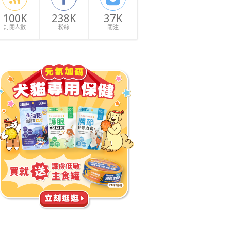
100K
238K
37K
訂閱人數
粉絲
關注