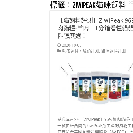
標籤：
ZiwiPeak貓咪飼料
【貓飼料評測】ZiwiPeak 9
肉貓糧-羊肉－1分鐘看懂貓
料怎麼選！
2020-10-05
毛孩飼料 / 罐頭評測
,
貓咪飼料評測
點我購買>> 【ZiwiPeak】96%鮮肉貓糧
一款由紐西蘭的ZiwiPeak所生產的風乾生
它有符合美國飼糧管理協會（AAFCO）