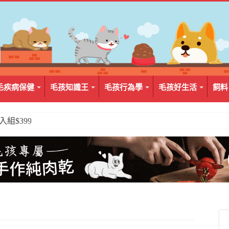
毛疾病保健
毛孩知識王
毛孩行為學
毛孩好生活
飼料
2入組$399