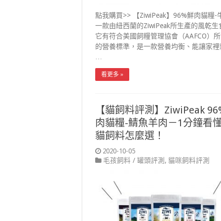
點我購買>> 【ZiwiPeak】96%鮮肉貓糧
一款由紐西蘭的ZiwiPeak所生產的風乾生
它有符合美國飼糧管理協會（AAFCO）
的營養標準，是一款營養均衡、能讓家裡
…
看更多 »
【貓飼料評測】ZiwiPeak 9
肉貓糧-鯖魚羊肉－1分鐘看
貓飼料怎麼選！
2020-10-05
毛孩飼料 / 罐頭評測
,
貓咪飼料評測