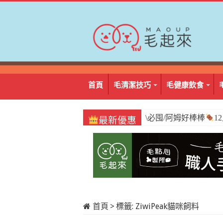
首頁
毛清潔技巧
毛健康飲食
\必囤/阿姆好棒棒
1
最新優惠
首頁
>
標籤:
ZiwiPeak貓咪飼料