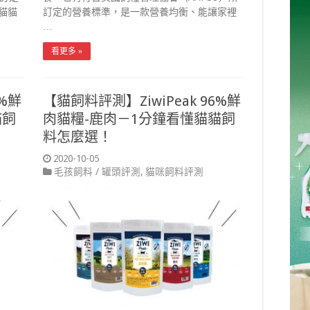
貓貓
訂定的營養標準，是一款營養均衡、能讓家裡
…
看更多 »
6%鮮
【貓飼料評測】ZiwiPeak 96%鮮
貓飼
肉貓糧-鹿肉－1分鐘看懂貓貓飼
料怎麼選！
2020-10-05
毛孩飼料 / 罐頭評測
,
貓咪飼料評測