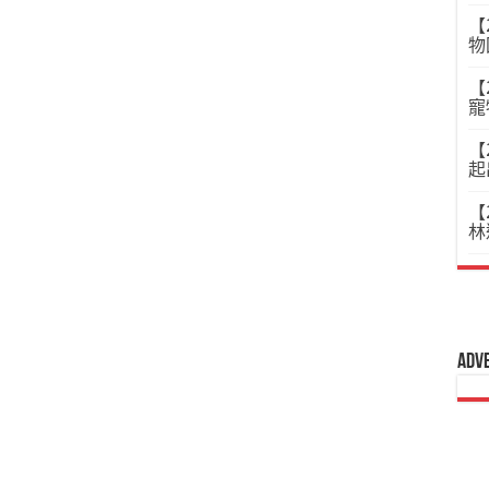
【
物
【
寵
【
起
【
林
Adv