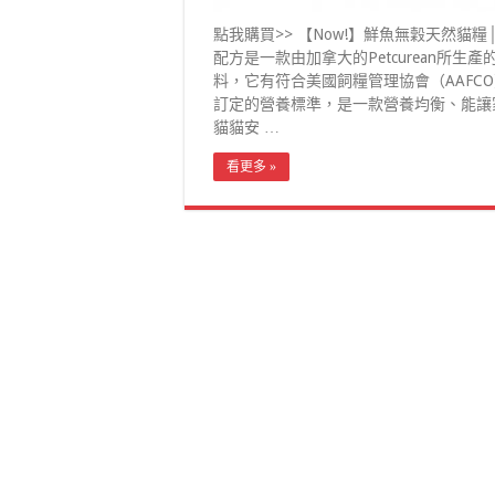
點我購買>> 【Now!】鮮魚無穀天然貓糧
配方是一款由加拿大的Petcurean所生產
料，它有符合美國飼糧管理協會（AAFC
訂定的營養標準，是一款營養均衡、能讓
貓貓安 …
看更多 »