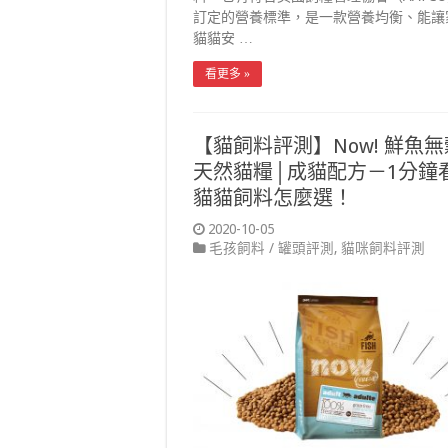
訂定的營養標準，是一款營養均衡、能讓
貓貓安 …
看更多 »
【貓飼料評測】Now! 鮮魚無
天然貓糧│成貓配方－1分鐘
貓貓飼料怎麼選！
2020-10-05
毛孩飼料 / 罐頭評測
,
貓咪飼料評測