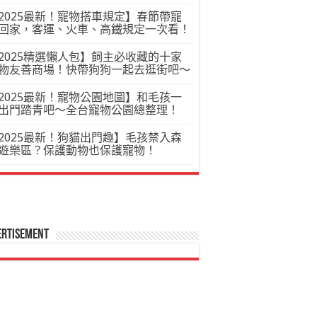
2025最新！寵物搭車規定】春節帶寵
回家，客運、火車、高鐵規定一次看！
2025精選懶人包】飼主必收藏的十家
物友善商場！快帶狗狗一起去逛街吧～
2025最新！寵物公園地圖】和毛孩一
出門踏青吧～全台寵物公園總整理！
2025最新！狗貓出門趣】毛孩禁入森
遊樂區？保護動物也保護寵物！
ertisement