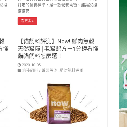
家裡
訂定的營養標準，是一款營養均衡、能讓家裡
貓貓安 …
看更多 »
穀
【貓飼料評測】Now! 鮮肉無穀
看懂
天然貓糧│老貓配方－1分鐘看懂
貓貓飼料怎麼選！
2020-10-05
毛孩飼料 / 罐頭評測
,
貓咪飼料評測