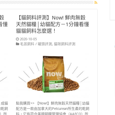
穀
【貓飼料評測】Now! 鮮肉無穀
看懂
天然貓糧│幼貓配方－1分鐘看懂
貓貓飼料怎麼選！
2020-10-05
毛孩飼料 / 罐頭評測
,
貓咪飼料評測
│成貓
點我購買>> 【Now!】鮮肉無穀天然貓糧│幼貓
的乾飼
配方是一款由加拿大的Petcurean所生產的乾飼
O）所
料，它有符合美國飼糧管理協會（AAFCO）所