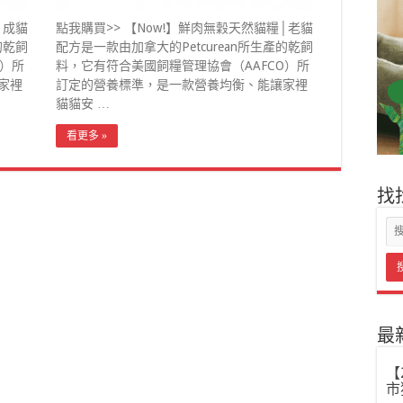
│成貓
點我購買>> 【Now!】鮮肉無穀天然貓糧│老貓
的乾飼
配方是一款由加拿大的Petcurean所生產的乾飼
O）所
料，它有符合美國飼糧管理協會（AAFCO）所
家裡
訂定的營養標準，是一款營養均衡、能讓家裡
貓貓安 …
看更多 »
找
最
【
市