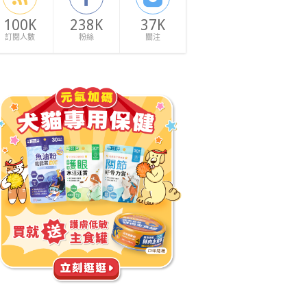
100K
238K
37K
訂閱人數
粉絲
關注