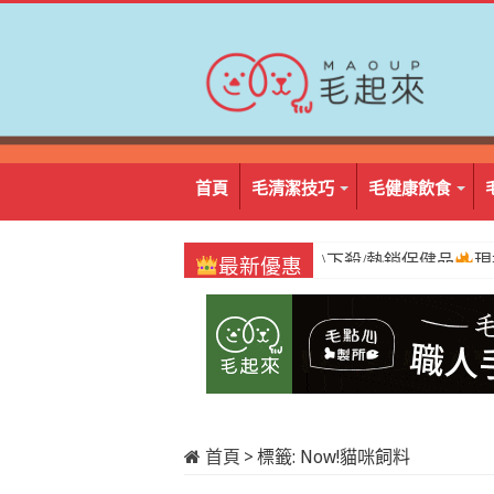
首頁
毛清潔技巧
毛健康飲食
\必囤/阿姆好棒棒
1
最新優惠
首頁
>
標籤:
Now!貓咪飼料