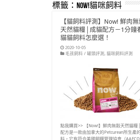
標籤：
Now!貓咪飼料
【貓飼料評測】Now! 鮮肉無
天然貓糧│成貓配方－1分鐘
貓貓飼料怎麼選！
2020-10-05
毛孩飼料 / 罐頭評測
,
貓咪飼料評測
點我購買>> 【Now!】鮮肉無穀天然貓糧
配方是一款由加拿大的Petcurean所生產
料，它有符合美國飼糧管理協會（AAFC