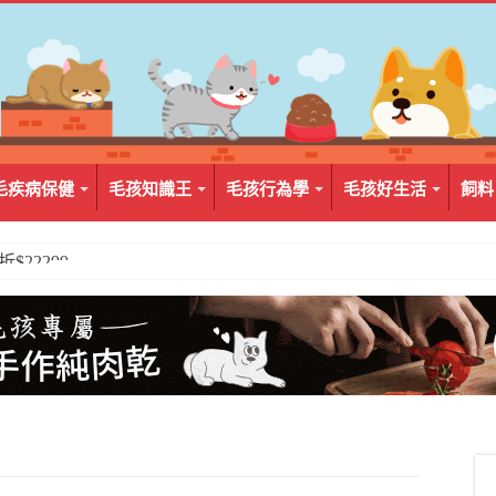
毛疾病保健
毛孩知識王
毛孩行為學
毛孩好生活
飼料
2入組$399