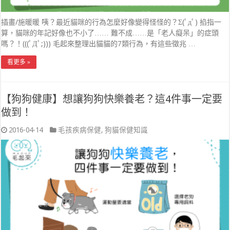
插畫/施暖暖 咦？最近貓咪的行為怎麼好像變得怪怪的？Σ(ﾟдﾟ) 掐指一
算，貓咪的年記好像也不小了…… 難不成……是「老人癡呆」的症頭
嗎？！(((ﾟДﾟ;))) 毛起來整理出貓貓的7類行為，有這些徵兆 …
看更多 »
【狗狗健康】想讓狗狗快樂養老？這4件事一定要
做到！
2016-04-14
毛孩疾病保健
,
狗貓保健知識