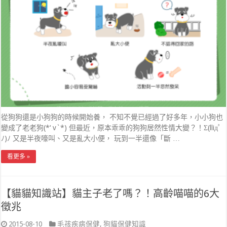
從狗狗還是小狗狗的時候開始養， 不知不覺已經過了好多年，小小狗也
變成了老老狗(*‘ v`*) 但最近，原本乖乖的狗狗居然性情大變？！Σ(lliдﾟ
ﾉ)ﾉ 又是半夜嚎叫、又是亂大小便， 玩到一半還像「斷 …
看更多 »
【貓貓知識站】貓主子老了嗎？！高齡喵喵的6大
徵兆
2015-08-10
毛孩疾病保健
,
狗貓保健知識