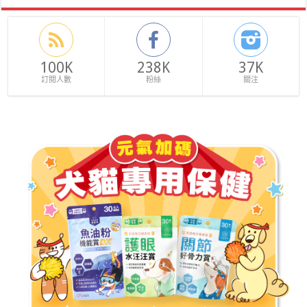
100K
238K
37K
訂閱人數
粉絲
關注