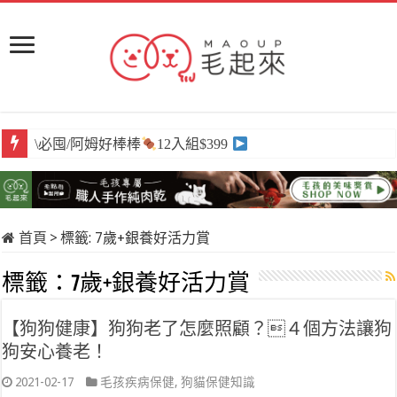
\必囤/阿姆好棒棒
12入組$399
首頁
>
標籤:
7歲+銀養好活力賞
標籤：
7歲+銀養好活力賞
【狗狗健康】狗狗老了怎麼照顧？４個方法讓狗
狗安心養老！
2021-02-17
毛孩疾病保健
,
狗貓保健知識