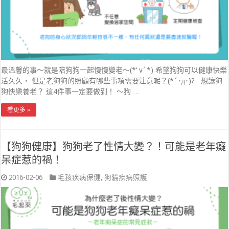
最溫馨的事～就是陪狗狗一起慢慢變老～(*‘ v`*) 希望狗狗可以健康快樂
活久久， 但是老狗狗的照顧有哪些事項需要注意呢？(*´･д･)? 想讓狗
狗快樂養老？ 這4件事一定要做到！ ～狗 …
看更多 »
【狗狗健康】狗狗老了性情大變？！可能是老年癡
呆症惹的禍！
2016-02-06
毛孩疾病保健
,
狗貓疾病照護