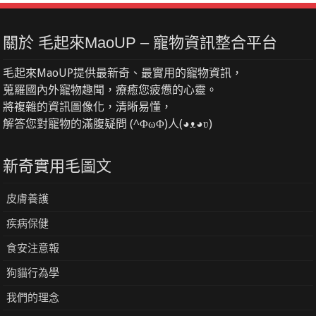
關於 毛起來MaoUP – 寵物資訊整合平台
毛起來MaoUP提供最新奇、最實用的寵物資訊，
蒐羅國內外寵物趣聞，療癒您疲憊的心靈。
將複雜的資訊圖像化，清晰易懂，
解答您對寵物的滿腹疑問 (^ΦωΦ)人(◕ᴥ◕ʋ)
新奇實用毛圖文
皮膚養護
疾病保健
食安注意報
狗貓行為學
我們的理念