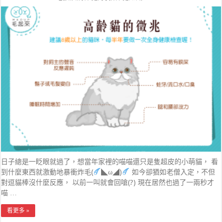
日子總是一眨眼就過了，想當年家裡的喵喵還只是隻超皮的小萌貓， 看
到什麼東西就激動地暴衝炸毛(
◣ω◢)
如今卻猶如老僧入定，不但
對逗貓棒沒什麼反應， 以前一叫就會回嗆(?) 現在居然也過了一兩秒才
喵 …
看更多 »