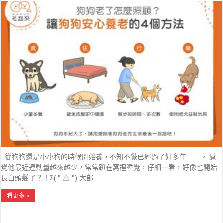
從狗狗還是小小狗的時候開始養，不知不覺已經過了好多年……。 感
覺他最近運動量越來越少，常常趴在窩裡睡覺，仔細一看，好像也開始
長白頭髮了？！Σ( ° △ °) 大部 …
看更多 »