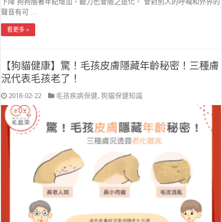
下降 狗狗隨著年紀增加，聽力也會隨之退化， 會對別人的呼喊和外界的
聲音有可 …
看更多 »
【狗貓健康】驚！毛孩皮膚隱藏年齡秘密！三種膚
況代表毛孩老了！
2018-02-22
毛孩疾病保健
,
狗貓保健知識