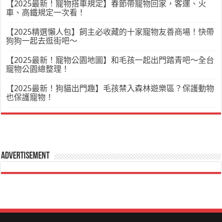
【2025最新！寵物搭車規定】春節帶寵物回家，客運、火
車、高鐵規定一次看！
【2025精選懶人包】飼主必收藏的十家寵物友善商場！快帶
狗狗一起去逛街吧～
【2025最新！寵物公園地圖】和毛孩一起出門踏青吧～全台
寵物公園總整理！
【2025最新！狗貓出門趣】毛孩禁入森林遊樂區？保護動物
也保護寵物！
Advertisement