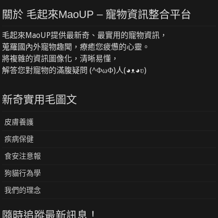
關於 毛起來MaoUP – 寵物資訊整合平台
毛起來MaoUP提供最新奇、最實用的寵物資訊，
蒐羅國內外寵物趣聞，療癒您疲憊的心靈。
將複雜的資訊圖像化，清晰易懂，
解答您對寵物的滿腹疑問 (^ΦωΦ)人(◕ᴥ◕ʋ)
新奇實用毛圖文
皮膚養護
疾病保健
食安注意報
狗貓行為學
我們的理念
隨時追蹤最新訊息！