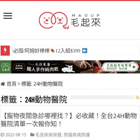
\必囤/阿姆好棒棒
12入組$399
首頁
>
標籤:
24H動物醫院
標籤：
24H動物醫院
【寵物夜間急診哪裡找？】必收藏！全台24H動物
醫院清單一次報你知！
2022-08-15
毛孩疾病保健
,
狗貓疾病照護