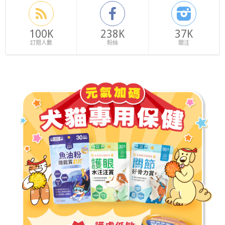
100K
238K
37K
訂閱人數
粉絲
關注