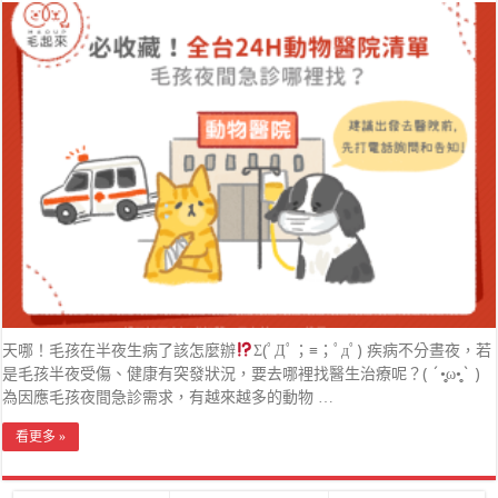
天哪！毛孩在半夜生病了該怎麼辦
Σ(ﾟДﾟ；≡；ﾟдﾟ) 疾病不分晝夜，若
是毛孩半夜受傷、健康有突發狀況，要去哪裡找醫生治療呢？( ´•̥̥̥ω•̥̥̥` )
為因應毛孩夜間急診需求，有越來越多的動物 …
看更多 »