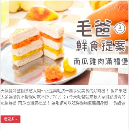
天氣變冷整個食慾大開～正是與毛孩一起享受美食的好時機！ 但如果吃
太多讓腸胃不舒服可就不妙了Σ(ﾟдﾟ；) 今天毛爸就來教大家能顧腸胃的
寵物鮮食-南瓜香雞滿福堡！ 讓毛孩可以吃得過癮還能補身體！ 食譜做
…
看更多 »