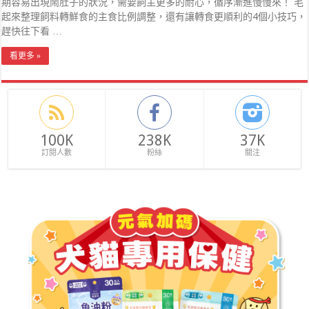
期容易出現鬧肚子的狀況，需要飼主更多的耐心，循序漸進慢慢來！ 毛
起來整理飼料轉鮮食的主食比例調整，還有讓轉食更順利的4個小技巧，
趕快往下看 …
看更多 »
100K
238K
37K
訂閱人數
粉絲
關注