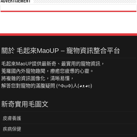
Advertisement
關於 毛起來MaoUP – 寵物資訊整合平台
毛起來MaoUP提供最新奇、最實用的寵物資訊，
蒐羅國內外寵物趣聞，療癒您疲憊的心靈。
將複雜的資訊圖像化，清晰易懂，
解答您對寵物的滿腹疑問 (^ΦωΦ)人(◕ᴥ◕ʋ)
新奇實用毛圖文
皮膚養護
疾病保健