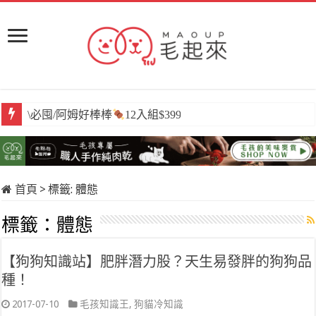
\必囤/阿姆好棒棒
12入組$399
首頁
>
標籤:
體態
標籤：
體態
【狗狗知識站】肥胖潛力股？天生易發胖的狗狗品
種！
2017-07-10
毛孩知識王
,
狗貓冷知識