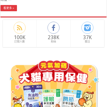
看更多 »
100K
238K
37K
訂閱人數
粉絲
關注