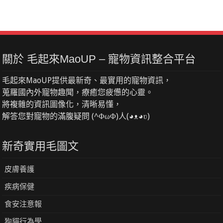
關於 毛起來MaoUP – 寵物資訊整合平台
毛起來MaoUP提供最新奇、最實用的寵物資訊，
蒐羅國內外寵物趣聞，療癒您疲憊的心靈。
將複雜的資訊圖像化，清晰易懂，
解答您對寵物的滿腹疑問 (^ΦωΦ)人(◕ᴥ◕ʋ)
新奇實用毛圖文
皮膚養護
疾病保健
食安注意報
狗貓行為學