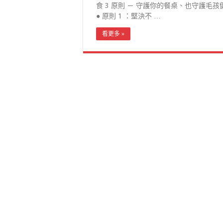
食 3 原則 － 守護你的餐桌、也守護毛孩
● 原則 1 ：堅決不 …
看更多 »