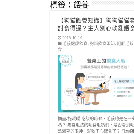
標籤：
餵養
【狗貓餵養知識】狗狗貓貓
討食得逞？主人別心軟亂餵
2016-10-14
毛孩健康飲食
,
狗貓飲食須知
,
肥胖毛孩
食
插畫/施暖暖 吃飯的時候，毛孩總是在一
嗎？ 疼愛毛孩的毛爸毛媽們，是否看到
熱渴望的眼神，就軟下心餵食了？ 教你