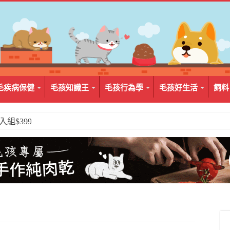
毛疾病保健
毛孩知識王
毛孩行為學
毛孩好生活
飼料
2入組$399