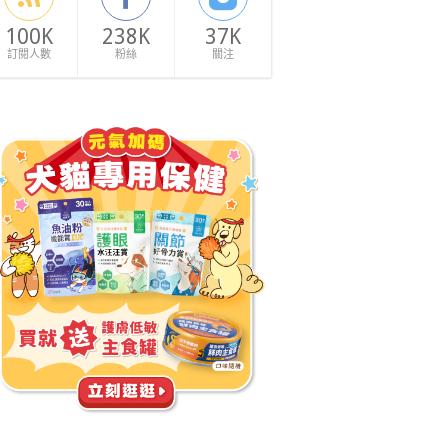
100K
238K
37K
訂閱人數
粉絲
關注