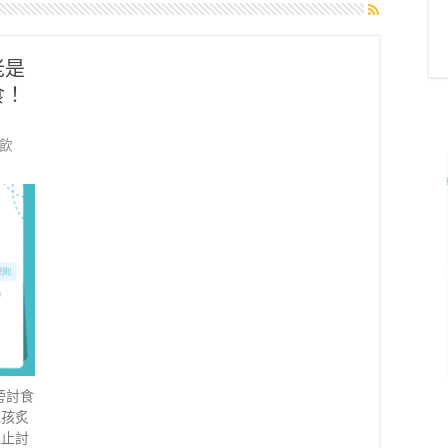
老是
食！
飲
旁討食
毛孩炙
阻止討