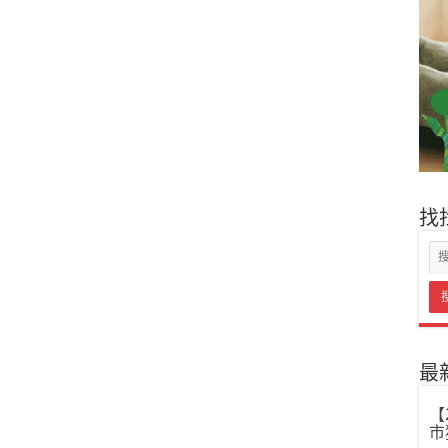
找
最
【
市