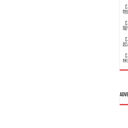
【
物
【
寵
【
起
【
林
Adv