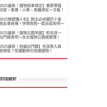
2025最新！寵物搭車規定】春節帶寵
回家，客運、火車、高鐵規定一次看！
2025精選懶人包】飼主必收藏的十家
物友善商場！快帶狗狗一起去逛街吧～
2025最新！寵物公園地圖】和毛孩一
出門踏青吧～全台寵物公園總整理！
2025最新！狗貓出門趣】毛孩禁入森
遊樂區？保護動物也保護寵物！
ertisement