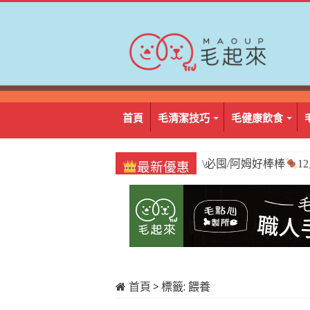
首頁
毛清潔技巧
毛健康飲食
\必囤/阿姆好棒棒
1
最新優惠
首頁
>
標籤:
餵養