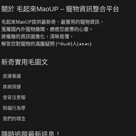
關於 毛起來MaoUP – 寵物資訊整合平台
毛起來MaoUP提供最新奇、最實用的寵物資訊，
蒐羅國內外寵物趣聞，療癒您疲憊的心靈。
將複雜的資訊圖像化，清晰易懂，
解答您對寵物的滿腹疑問 (^ΦωΦ)人(◕ᴥ◕ʋ)
新奇實用毛圖文
皮膚養護
疾病保健
食安注意報
狗貓行為學
我們的理念
隨時追蹤最新訊息！