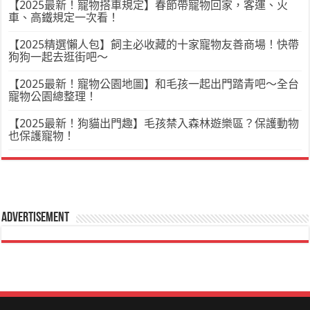
【2025最新！寵物搭車規定】春節帶寵物回家，客運、火
車、高鐵規定一次看！
【2025精選懶人包】飼主必收藏的十家寵物友善商場！快帶
狗狗一起去逛街吧～
【2025最新！寵物公園地圖】和毛孩一起出門踏青吧～全台
寵物公園總整理！
【2025最新！狗貓出門趣】毛孩禁入森林遊樂區？保護動物
也保護寵物！
Advertisement