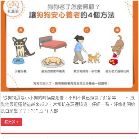
從狗狗還是小小狗的時候開始養，不知不覺已經過了好多年……。 感
覺他最近運動量越來越少，常常趴在窩裡睡覺，仔細一看，好像也開始
長白頭髮了？！Σ( ° △ °) 大部 …
看更多 »