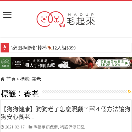
\必囤/阿姆好棒棒
12入組$399
首頁
>
標籤:
養老
標籤：
養老
【狗狗健康】狗狗老了怎麼照顧？４個方法讓狗
狗安心養老！
2021-02-17
毛孩疾病保健
,
狗貓保健知識