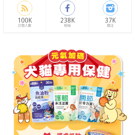
100K
238K
37K
訂閱人數
粉絲
關注