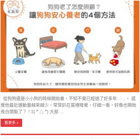
從狗狗還是小小狗的時候開始養，不知不覺已經過了好多年……。 感
覺他最近運動量越來越少，常常趴在窩裡睡覺，仔細一看，好像也開始
長白頭髮了？！Σ( ° △ °) 大部 …
看更多 »