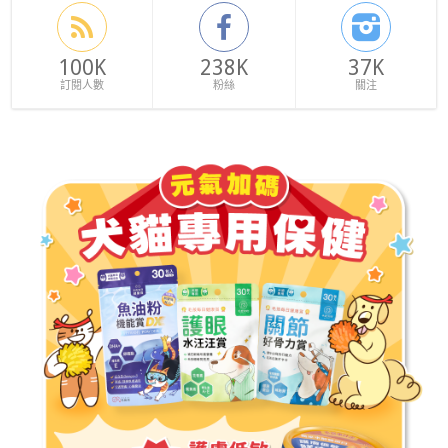
100K
238K
37K
訂閱人數
粉絲
關注