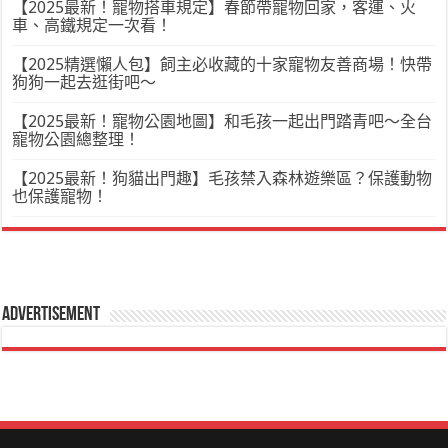
【2025最新！寵物搭車規定】春節帶寵物回家，客運、火
車、高鐵規定一次看！
【2025精選懶人包】飼主必收藏的十家寵物友善商場！快帶
狗狗一起去逛街吧～
【2025最新！寵物公園地圖】和毛孩一起出門踏青吧～全台
寵物公園總整理！
【2025最新！狗貓出門趣】毛孩禁入森林遊樂區？保護動物
也保護寵物！
Advertisement