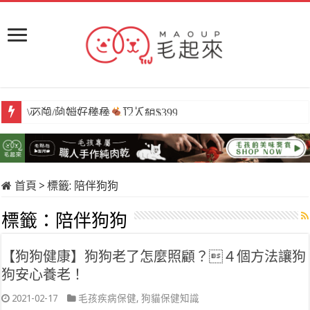
\必囤/阿姆好棒棒
12入組$399
首頁
>
標籤:
陪伴狗狗
標籤：
陪伴狗狗
【狗狗健康】狗狗老了怎麼照顧？４個方法讓狗
狗安心養老！
2021-02-17
毛孩疾病保健
,
狗貓保健知識