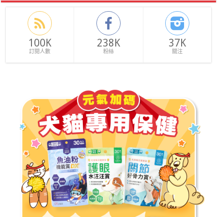
100K
238K
37K
訂閱人數
粉絲
關注