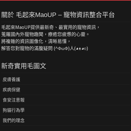
關於 毛起來MaoUP – 寵物資訊整合平台
毛起來MaoUP提供最新奇、最實用的寵物資訊，
蒐羅國內外寵物趣聞，療癒您疲憊的心靈。
將複雜的資訊圖像化，清晰易懂，
解答您對寵物的滿腹疑問 (^ΦωΦ)人(◕ᴥ◕ʋ)
新奇實用毛圖文
皮膚養護
疾病保健
食安注意報
狗貓行為學
我們的理念