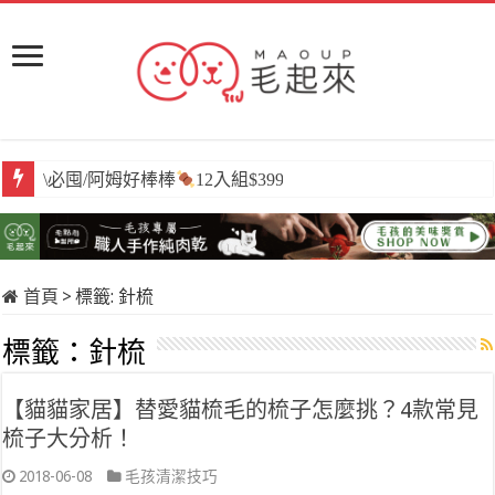
\必囤/阿姆好棒棒
12入組$399
首頁
>
標籤:
針梳
標籤：
針梳
【貓貓家居】替愛貓梳毛的梳子怎麼挑？4款常見
梳子大分析！
2018-06-08
毛孩清潔技巧