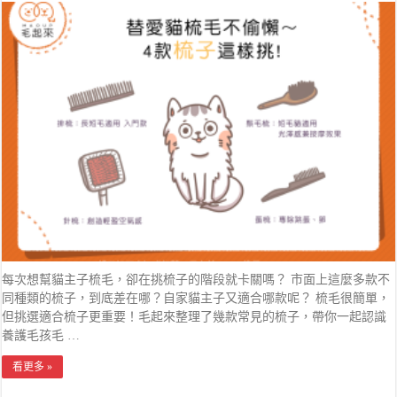
每次想幫貓主子梳毛，卻在挑梳子的階段就卡關嗎？ 市面上這麼多款不
同種類的梳子，到底差在哪？自家貓主子又適合哪款呢？ 梳毛很簡單，
但挑選適合梳子更重要！毛起來整理了幾款常見的梳子，帶你一起認識
養護毛孩毛 …
看更多 »