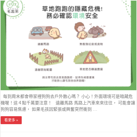
每到周末都會帶家裡狗狗去戶外散心嗎？ 小心！外面環境可是暗藏危
機喔！這４點千萬要注意！ 遠離馬路 馬路上汽車來來往往， 可能會讓
狗狗容易焦慮， 如果毛孩因緊張或興奮突然衝到 …
看更多 »