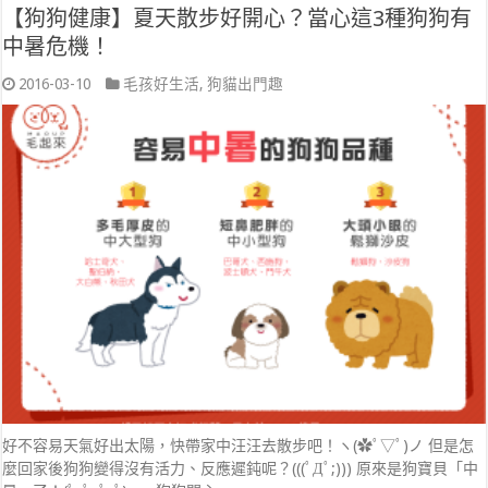
【狗狗健康】夏天散步好開心？當心這3種狗狗有
中暑危機！
2016-03-10
毛孩好生活
,
狗貓出門趣
好不容易天氣好出太陽，快帶家中汪汪去散步吧！ヽ(✿ﾟ▽ﾟ)ノ 但是怎
麼回家後狗狗變得沒有活力、反應遲鈍呢？(((ﾟДﾟ;))) 原來是狗寶貝「中