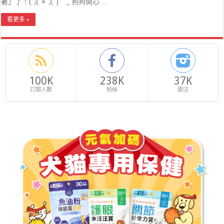
暑」了！(ﾟдﾟ≡ﾟдﾟ) _ 狗狗開心 …
看更多 »
100K
238K
37K
訂閱人數
粉絲
關注