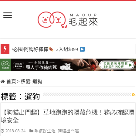
\必囤/阿姆好棒棒
12入組$399
首頁
>
標籤:
遛狗
標籤：
遛狗
【狗貓出門趣】草地跑跑的隱藏危機！務必確認環
境安全
2018-08-24
毛孩好生活
,
狗貓出門趣