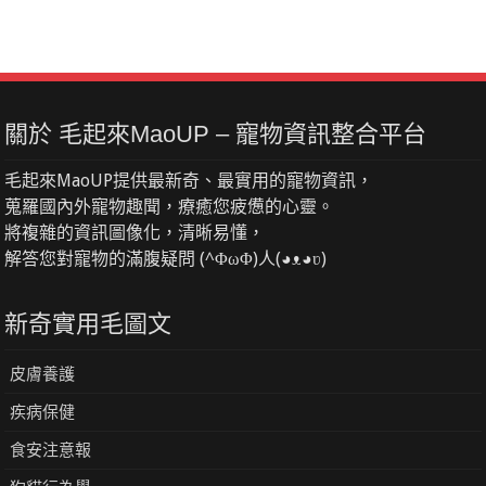
關於 毛起來MaoUP – 寵物資訊整合平台
毛起來MaoUP提供最新奇、最實用的寵物資訊，
蒐羅國內外寵物趣聞，療癒您疲憊的心靈。
將複雜的資訊圖像化，清晰易懂，
解答您對寵物的滿腹疑問 (^ΦωΦ)人(◕ᴥ◕ʋ)
新奇實用毛圖文
皮膚養護
疾病保健
食安注意報