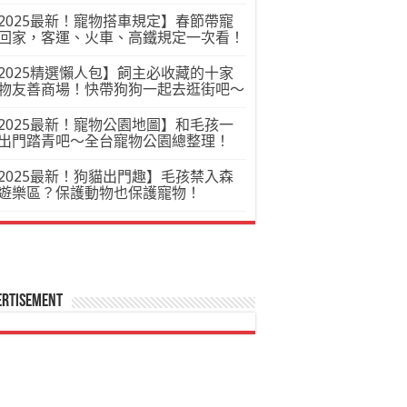
2025最新！寵物搭車規定】春節帶寵
回家，客運、火車、高鐵規定一次看！
2025精選懶人包】飼主必收藏的十家
物友善商場！快帶狗狗一起去逛街吧～
2025最新！寵物公園地圖】和毛孩一
出門踏青吧～全台寵物公園總整理！
2025最新！狗貓出門趣】毛孩禁入森
遊樂區？保護動物也保護寵物！
ertisement