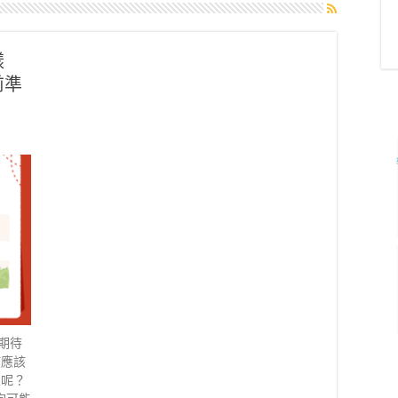
樣
前準
期待
孩應該
主呢？