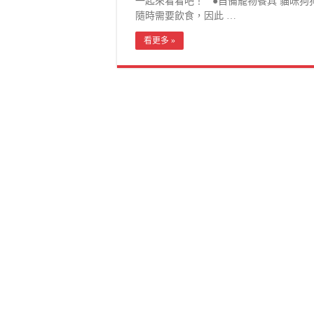
一起來看看吧！ ●自備寵物餐具 貓咪狗
隨時需要飲食，因此 …
看更多 »