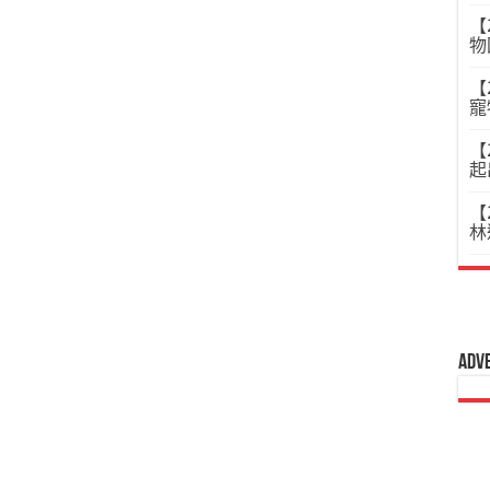
【
物
【
寵
【
起
【
林
Adv