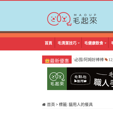
首頁
毛清潔技巧
毛健康飲食
\必囤/阿姆好棒棒
1
最新優惠
首頁
>
標籤:
貓用人的餐具