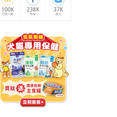
100K
238K
37K
訂閱人數
粉絲
關注