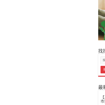
找
最
【
市