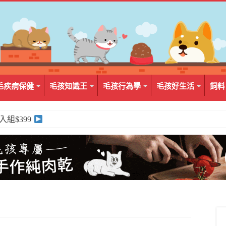
毛疾病保健
毛孩知識王
毛孩行為學
毛孩好生活
飼料
2入組$399