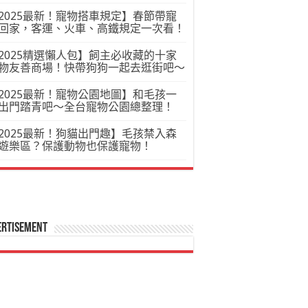
2025最新！寵物搭車規定】春節帶寵
回家，客運、火車、高鐵規定一次看！
2025精選懶人包】飼主必收藏的十家
物友善商場！快帶狗狗一起去逛街吧～
2025最新！寵物公園地圖】和毛孩一
出門踏青吧～全台寵物公園總整理！
2025最新！狗貓出門趣】毛孩禁入森
遊樂區？保護動物也保護寵物！
ertisement