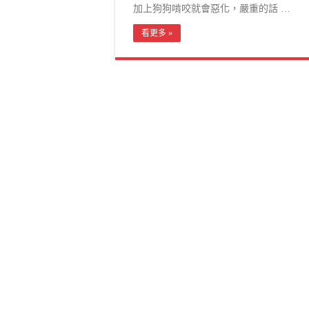
加上狗狗啃咬就會惡化，嚴重的話 …
看更多 »