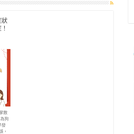
症狀
症！
掌散
因為狗
早發
誤，