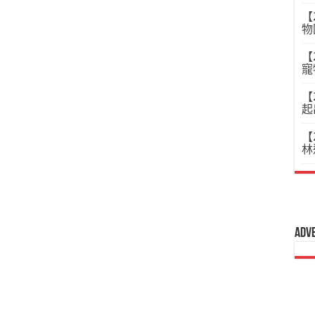
【
物
【
寵
【
起
【
林
Adv