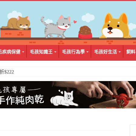
毛疾病保健
毛孩知識王
毛孩行為學
毛孩好生活
飼料
2入組$399