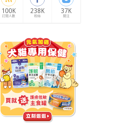
100K
238K
37K
訂閱人數
粉絲
關注