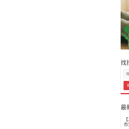
找
最
【
市