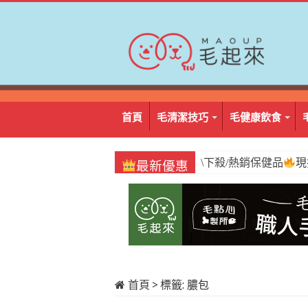
首頁
毛清潔技巧
毛健康飲食
\必囤/阿姆好棒棒
1
最新優惠
首頁
>
標籤:
膿包