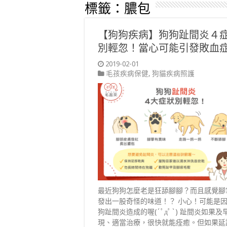
標籤：
膿包
【狗狗疾病】狗狗趾間炎４
別輕忽！當心可能引發敗血
2019-02-01
毛孩疾病保健
,
狗貓疾病照護
最近狗狗怎麼老是狂舔腳腳？而且感覺腳
發出一股奇怪的味道！？ 小心！可能是
狗趾間炎造成的喔(´ﾟдﾟ`) 趾間炎如果及
現、適當治療，很快就能痊癒。但如果延