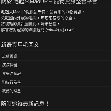
關於 毛起來MaoUP – 寵物資訊整合平台
毛起來MaoUP提供最新奇、最實用的寵物資訊，
蒐羅國內外寵物趣聞，療癒您疲憊的心靈。
將複雜的資訊圖像化，清晰易懂，
解答您對寵物的滿腹疑問 (^ΦωΦ)人(◕ᴥ◕ʋ)
新奇實用毛圖文
皮膚養護
疾病保健
食安注意報
狗貓行為學
我們的理念
隨時追蹤最新訊息！