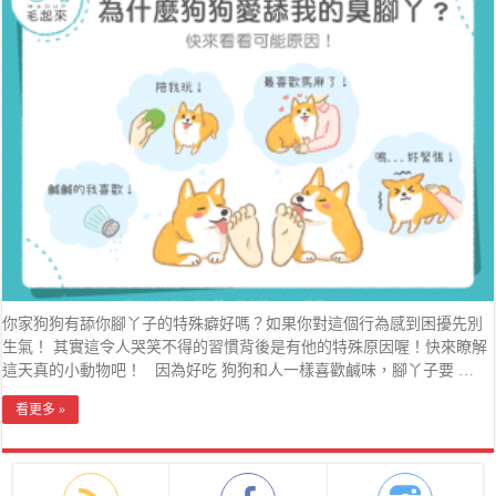
你家狗狗有舔你腳丫子的特殊癖好嗎？如果你對這個行為感到困擾先別
生氣！ 其實這令人哭笑不得的習慣背後是有他的特殊原因喔！快來瞭解
這天真的小動物吧！ 因為好吃 狗狗和人一樣喜歡鹹味，腳丫子要 …
看更多 »