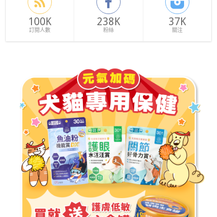
100K
238K
37K
訂閱人數
粉絲
關注