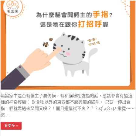
無論家中是否有貓主子要伺候，有和貓咪相處過的話，應該都會有過這
樣的神奇經驗： 對食物以外的東西都不感興趣的貓咪， 只要一伸出食
指，貓就靠過來又聞又嗅？！而且還屢試不爽？？？Σ(ﾟд⊙ﾉ)ﾉ 揪竟～～
這 …
看更多 »