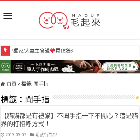
\獨家/人氣主食罐
買18送6
首頁
>
標籤:
聞手指
標籤：
聞手指
【貓貓都是有禮貓】不聞手指一下不開心？這是貓
界的打招呼方式！
2015-05-07
毛孩行為學