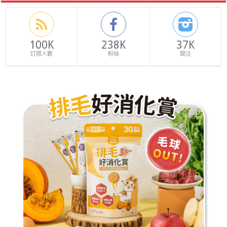
100K
238K
37K
訂閱人數
粉絲
關注