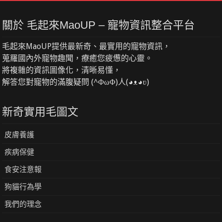
關於 毛起來MaoUP – 寵物資訊整合平台
毛起來MaoUP提供最新奇、最實用的寵物資訊，
蒐羅國內外寵物趣聞，療癒您疲憊的心靈。
將複雜的資訊圖像化，清晰易懂，
解答您對寵物的滿腹疑問 (^ΦωΦ)人(◕ᴥ◕ʋ)
新奇實用毛圖文
皮膚養護
疾病保健
食安注意報
狗貓行為學
我們的理念