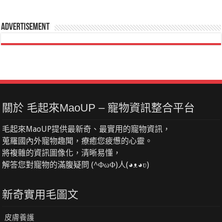
Advertisement
關於 毛起來MaoUP – 寵物資訊整合平台
毛起來MaoUP提供最新奇、最實用的寵物資訊，
蒐羅國內外寵物趣聞，療癒您疲憊的心靈。
將複雜的資訊圖像化，清晰易懂，
解答您對寵物的滿腹疑問 (^ΦωΦ)人(◕ᴥ◕ʋ)
新奇實用毛圖文
皮膚養護