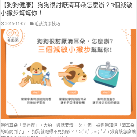
【狗狗健康】狗狗很討厭清耳朵怎麼辦？3個減敏
小撇步幫幫你！
2015-11-07
毛孩清潔技巧
狗狗耳朵「臭迷摸」，大約一週就要清一次， 但一被狗狗知道「清耳朵
的時間到了」， 狗狗就跑得不見狗影？！Σ(ﾟДﾟ；≡；ﾟдﾟ) 揪竟該怎麼讓