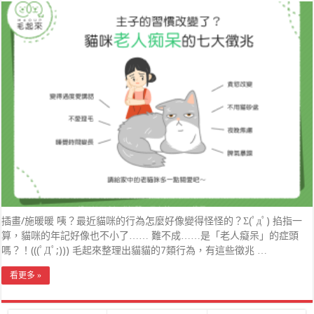
插畫/施暖暖 咦？最近貓咪的行為怎麼好像變得怪怪的？Σ(ﾟдﾟ) 掐指一
算，貓咪的年記好像也不小了…… 難不成……是「老人癡呆」的症頭
嗎？！(((ﾟДﾟ;))) 毛起來整理出貓貓的7類行為，有這些徵兆 …
看更多 »