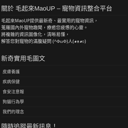
關於 毛起來MaoUP – 寵物資訊整合平台
毛起來MaoUP提供最新奇、最實用的寵物資訊，
蒐羅國內外寵物趣聞，療癒您疲憊的心靈。
將複雜的資訊圖像化，清晰易懂，
解答您對寵物的滿腹疑問 (^ΦωΦ)人(◕ᴥ◕ʋ)
新奇實用毛圖文
皮膚養護
疾病保健
食安注意報
狗貓行為學
我們的理念
隨時追蹤最新訊息！