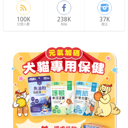
100K
238K
37K
訂閱人數
粉絲
關注