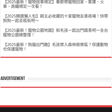
【2025最新！寵物搭車規定】春節帶寵物回家，客運、火
車、高鐵規定一次看！
【2025精選懶人包】飼主必收藏的十家寵物友善商場！快帶
狗狗一起去逛街吧～
【2025最新！寵物公園地圖】和毛孩一起出門踏青吧～全台
寵物公園總整理！
【2025最新！狗貓出門趣】毛孩禁入森林遊樂區？保護動物
也保護寵物！
Advertisement