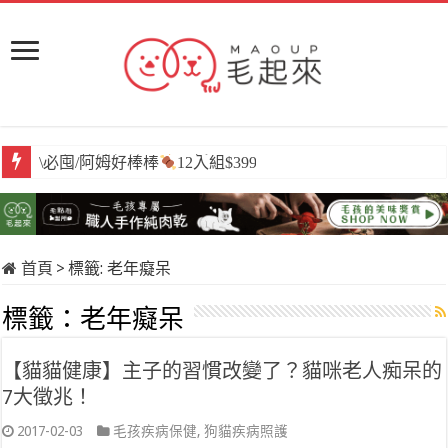
\必囤/阿姆好棒棒
12入組$399
首頁
>
標籤:
老年癡呆
標籤：
老年癡呆
【貓貓健康】主子的習慣改變了？貓咪老人痴呆的
7大徵兆！
2017-02-03
毛孩疾病保健
,
狗貓疾病照護