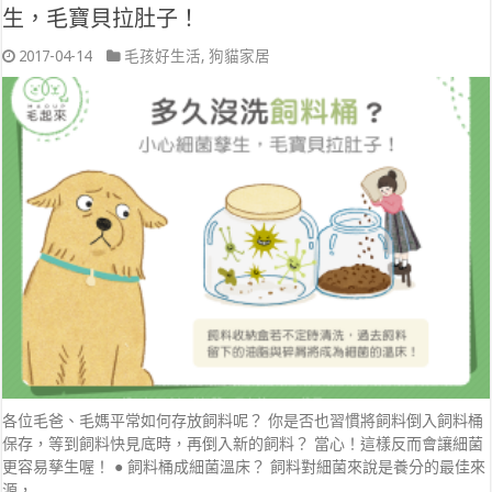
生，毛寶貝拉肚子！
2017-04-14
毛孩好生活
,
狗貓家居
各位毛爸、毛媽平常如何存放飼料呢？ 你是否也習慣將飼料倒入飼料桶
保存，等到飼料快見底時，再倒入新的飼料？ 當心！這樣反而會讓細菌
更容易孳生喔！ ● 飼料桶成細菌溫床？ 飼料對細菌來說是養分的最佳來
源， …