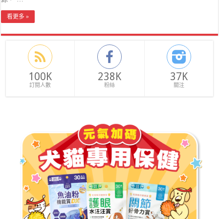
看更多 »
100K
238K
37K
訂閱人數
粉絲
關注