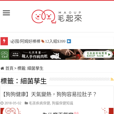
\必囤/阿姆好棒棒
12入組$399
首頁
>
標籤:
細菌孳生
標籤：
細菌孳生
【狗狗健康】天氣變熱，狗狗容易拉肚子？
2018-05-02
毛孩疾病保健
,
狗貓保健知識