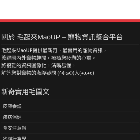
關於 毛起來MaoUP – 寵物資訊整合平台
毛起來MaoUP提供最新奇、最實用的寵物資訊，
蒐羅國內外寵物趣聞，療癒您疲憊的心靈。
將複雜的資訊圖像化，清晰易懂，
解答您對寵物的滿腹疑問 (^ΦωΦ)人(◕ᴥ◕ʋ)
新奇實用毛圖文
皮膚養護
疾病保健
食安注意報
狗貓行為學