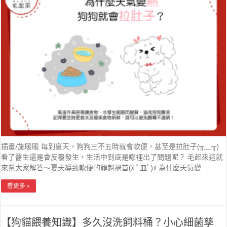
插畫/施暖暖 每到夏天，狗狗三不五時就會軟便，甚至是拉肚子(╥﹏╥)
看了醫生還是會反覆發生，生活中到底是哪裡出了問題呢？ 毛起來這就
來幫大家解答～夏天導致軟便的罪魁禍首(ﾒ ﾟ皿ﾟ)ﾒ 為什麼天氣變 …
看更多 »
【狗貓餵養知識】多久沒洗飼料桶？小心細菌孳