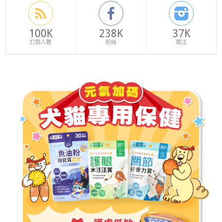
100K
238K
37K
訂閱人數
粉絲
關注