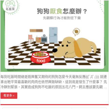
每到吃飯時間總是既興奮又期待的狗狗怎麼今天毫無反應(((ﾟДﾟ;))) 就連
拿出牠平常最喜歡的肉肉也依然興致缺缺，這到底是發生了什麼事？ 先
冷靜別緊張，其實造成狗狗不吃飯的原因五花八門，飼主應該要先觀 …
看更多 »