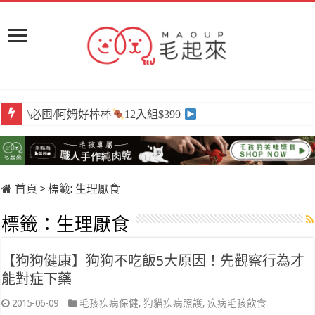
\必囤/阿姆好棒棒
12入組$399
首頁
>
標籤:
生理厭食
標籤：
生理厭食
【狗狗健康】狗狗不吃飯5大原因！先觀察行為才
能對症下藥
2015-06-09
毛孩疾病保健
,
狗貓疾病照護
,
疾病毛孩飲食