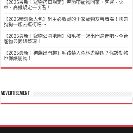
【2025最新！寵物搭車規定】春節帶寵物回家，客運、火
車、高鐵規定一次看！
【2025精選懶人包】飼主必收藏的十家寵物友善商場！快帶
狗狗一起去逛街吧～
【2025最新！寵物公園地圖】和毛孩一起出門踏青吧～全台
寵物公園總整理！
【2025最新！狗貓出門趣】毛孩禁入森林遊樂區？保護動物
也保護寵物！
Advertisement