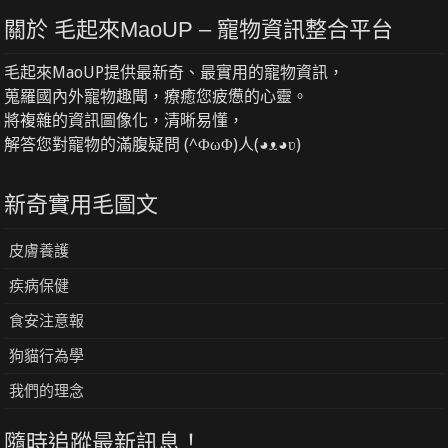
關於 毛起來MaoUP – 寵物資訊整合平台
毛起來MaoUP提供最新奇、最實用的寵物資訊，
蒐羅國內外寵物趣聞，療癒您疲憊的心靈。
將複雜的資訊圖像化，清晰易懂，
解答您對寵物的滿腹疑問 (^ΦωΦ)人(◕ᴥ◕ʋ)
新奇實用毛圖文
皮膚養護
疾病保健
食安注意報
狗貓行為學
我們的理念
隨時追蹤最新訊息！