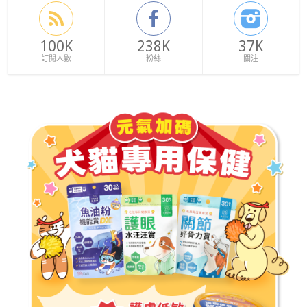
100K
238K
37K
訂閱人數
粉絲
關注