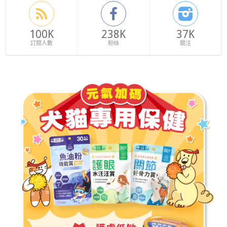
100K
238K
37K
訂閱人數
粉絲
關注