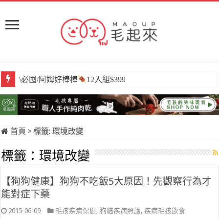
\必囤/阿姆好棒棒
12入組$399
首頁
>
標籤:
環境改變
標籤：
環境改變
【狗狗健康】狗狗不吃飯5大原因！先觀察行為才
能對症下藥
2015-06-09
毛孩疾病保健
,
狗貓疾病照護
,
疾病毛孩飲食