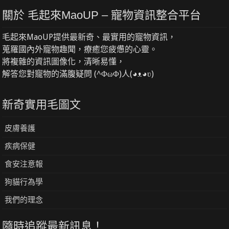
關於 毛起來MaoUP – 寵物資訊整合平台
毛起來MaoUP提供最新奇、最實用的寵物資訊，
蒐羅國內外寵物趣聞，療癒您疲憊的心靈。
將複雜的資訊圖像化，清晰易懂，
解答您對寵物的滿腹疑問 (^ΦωΦ)人(◕ᴥ◕ʋ)
新奇實用毛圖文
皮膚養護
疾病保健
食安注意報
狗貓行為學
我們的理念
隨時追蹤最新訊息！