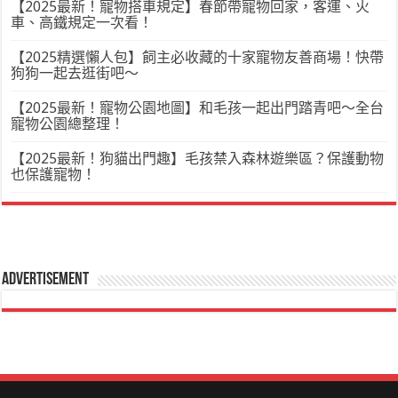
【2025最新！寵物搭車規定】春節帶寵物回家，客運、火
車、高鐵規定一次看！
【2025精選懶人包】飼主必收藏的十家寵物友善商場！快帶
狗狗一起去逛街吧～
【2025最新！寵物公園地圖】和毛孩一起出門踏青吧～全台
寵物公園總整理！
【2025最新！狗貓出門趣】毛孩禁入森林遊樂區？保護動物
也保護寵物！
Advertisement