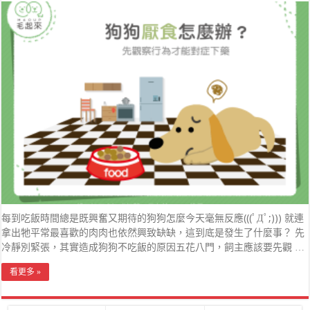
每到吃飯時間總是既興奮又期待的狗狗怎麼今天毫無反應(((ﾟДﾟ;))) 就連
拿出牠平常最喜歡的肉肉也依然興致缺缺，這到底是發生了什麼事？ 先
冷靜別緊張，其實造成狗狗不吃飯的原因五花八門，飼主應該要先觀 …
看更多 »