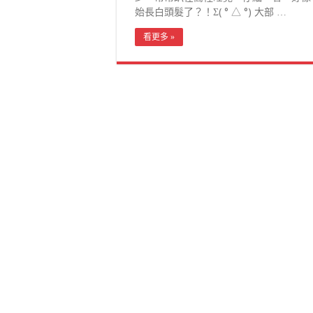
始長白頭髮了？！Σ( ° △ °) 大部 …
看更多 »