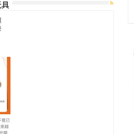
玩具
照
養
不覺已
越來越
也開