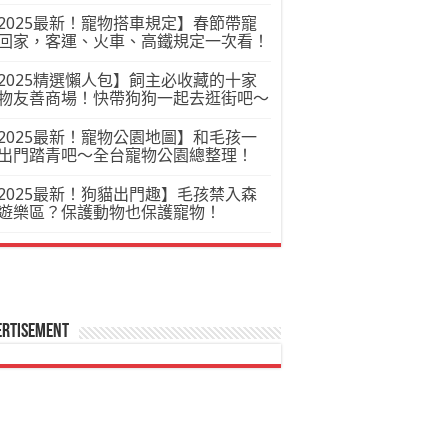
2025最新！寵物搭車規定】春節帶寵
回家，客運、火車、高鐵規定一次看！
2025精選懶人包】飼主必收藏的十家
物友善商場！快帶狗狗一起去逛街吧～
2025最新！寵物公園地圖】和毛孩一
出門踏青吧～全台寵物公園總整理！
2025最新！狗貓出門趣】毛孩禁入森
遊樂區？保護動物也保護寵物！
ertisement