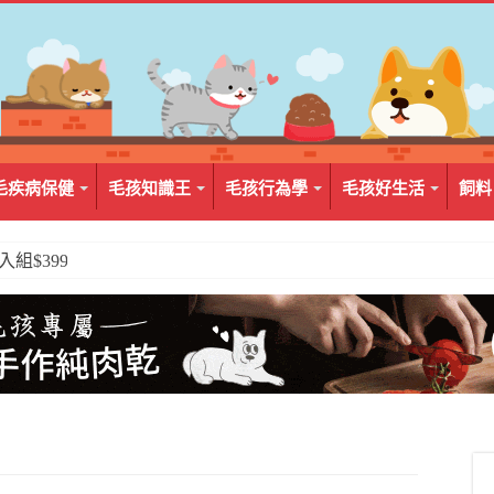
毛疾病保健
毛孩知識王
毛孩行為學
毛孩好生活
飼料
2入組$399