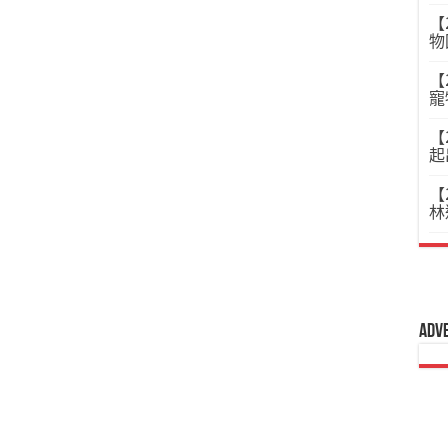
【
物
【
寵
【
起
【
林
Adv