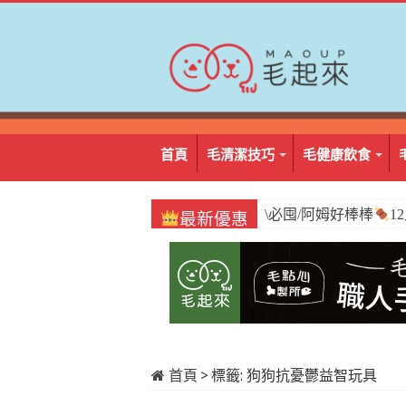
首頁
毛清潔技巧
毛健康飲食
\必囤/阿姆好棒棒
1
最新優惠
首頁
>
標籤:
狗狗抗憂鬱益智玩具