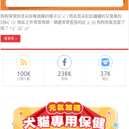
狗狗常常抓耳朵好像很癢的樣子Σ(ﾟдﾟ) 而且耳朵紅紅腫腫的又臭臭的
Σ(lliдﾟﾉ)ﾉ 除此之外常常甩頭，頭還常常歪歪的(((ﾟдﾟ))) 狗狗到底怎麼了
呢？ヾ(;ﾟ;Д;ﾟ;)ﾉﾞ …
看更多 »
100K
238K
37K
訂閱人數
粉絲
關注