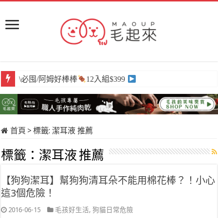
\必囤/阿姆好棒棒
12入組$399
首頁
>
標籤:
潔耳液 推薦
標籤：
潔耳液 推薦
【狗狗潔耳】幫狗狗清耳朵不能用棉花棒？！小心
這3個危險！
2016-06-15
毛孩好生活
,
狗貓日常危險