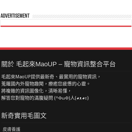
Advertisement
關於 毛起來MaoUP – 寵物資訊整合平台
毛起來MaoUP提供最新奇、最實用的寵物資訊，
蒐羅國內外寵物趣聞，療癒您疲憊的心靈。
將複雜的資訊圖像化，清晰易懂，
解答您對寵物的滿腹疑問 (^ΦωΦ)人(◕ᴥ◕ʋ)
新奇實用毛圖文
皮膚養護