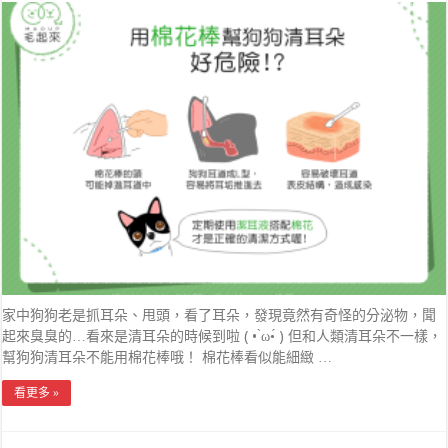
家中狗狗老是抓耳朵、甩頭，看了耳朵，發現竟然有奇怪的分泌物，聞
起來臭臭的…看來是清耳朵的時候到啦 ( • ̀ω•́ ) 但和人類清耳朵不一樣，
幫狗狗清耳朵不能用棉花棒哦！ 棉花棒看似能細緻 …
看更多 »